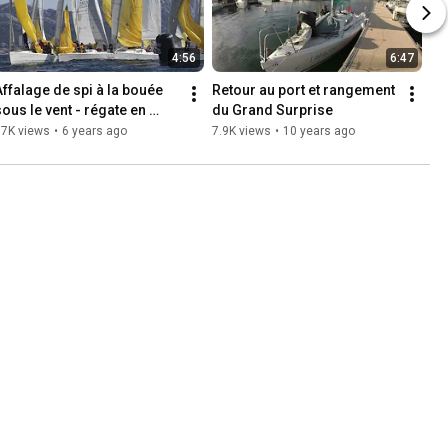
4:56
6:47
Affalage de spi à la bouée 
Retour au port et rangement 
sous le vent - régate en 
du Grand Surprise
Grand Surprise Team Winds
17K views
•
6 years ago
7.9K views
•
10 years ago