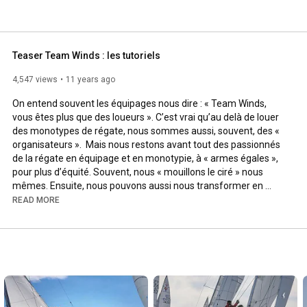
Teaser Team Winds : les tutoriels
4,547 views
11 years ago
On entend souvent les équipages nous dire : « Team Winds, 
vous êtes plus que des loueurs ». C’est vrai qu’au delà de louer 
des monotypes de régate, nous sommes aussi, souvent, des « 
organisateurs ».  Mais nous restons avant tout des passionnés 
de la régate en équipage et en monotypie, à « armes égales », 
pour plus d’équité. Souvent, nous « mouillons le ciré » nous 
mêmes. Ensuite, nous pouvons aussi nous transformer en 
conseillers pour vous faire davantage apprécier la régate sur 
READ MORE
nos monotypes.

Sur cette chaîne, vous trouverez une série foisonnante de 
conseils et techniques de navigation en Grand Surprise glanés 
au fil de nos navigations. Voir aussi le dossier pédagogique « 
Rôles de chacun à bord » sur notre site Internet : 
https://www.teamwinds.com/plus-vite-p...