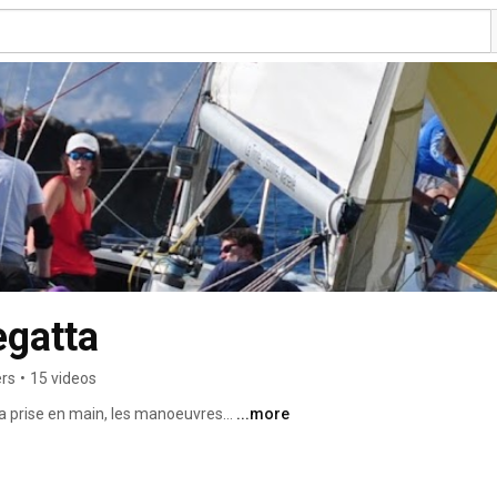
gatta
ers
•
15 videos
a prise en main, les manoeuvres... 
...more