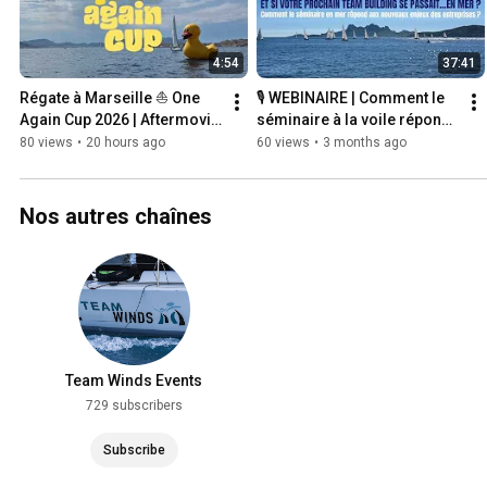
4:54
37:41
Régate à Marseille ⛵ One 
🎙️ WEBINAIRE | Comment le 
Again Cup 2026 | Aftermovie 
séminaire à la voile répond 
Team Winds Régatta
aux nouveaux enjeux des 
80 views
•
20 hours ago
60 views
•
3 months ago
entreprises ?
Nos autres chaînes
Team Winds Events
729 subscribers
Subscribe