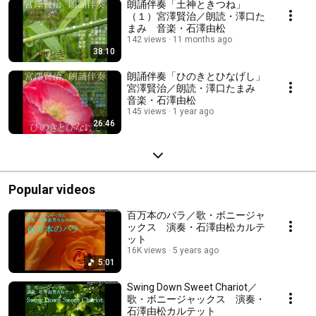
朗誦伴奏「土神ときつね」
（１）宮澤賢治／朗読・澤口た
まみ 音楽・石澤由松
142 views
11 months ago
38:10
朗誦伴奏「ひのきとひなげし」
宮澤賢治／朗読・澤口たまみ
音楽・石澤由松
145 views
1 year ago
26:46
Popular videos
百万本のバラ／歌・ボニージャ
ックス 演奏・石澤由松カルテ
ット
16K views
5 years ago
5:01
Swing Down Sweet Chariot／
歌・ボニージャックス 演奏・
石澤由松カルテット