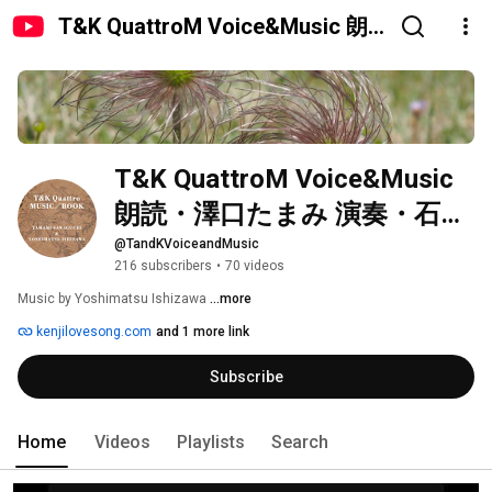
T&K QuattroM Voice&Music 朗
読・澤口たまみ 演奏・石澤由松
T&K QuattroM Voice&Music 
朗読・澤口たまみ 演奏・石澤
由松
@TandKVoiceandMusic
216 subscribers
•
70 videos
Music by Yoshimatsu Ishizawa 
...more
kenjilovesong.com
and 1 more link
Subscribe
Home
Videos
Playlists
Search