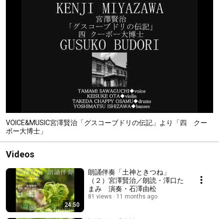
VOICE&MUSIC宮澤賢治「グスコーブドリの伝記」より「四 クー
ボー大博士」
Videos
朗誦伴奏「土神ときつね」
（２）宮澤賢治／朗読・澤口た
まみ 演奏・石澤由松
81 views
11 months ago
24:50