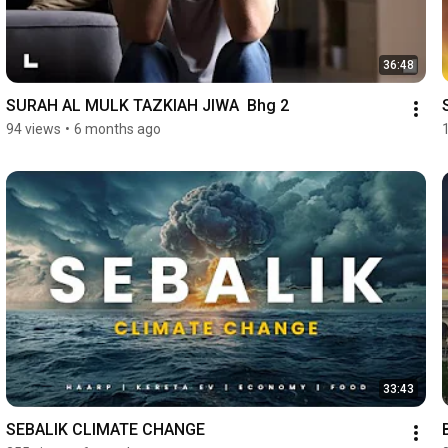
36:48
SURAH AL MULK TAZKIAH JIWA  Bhg 2
94 views
•
6 months ago
33:43
SEBALIK CLIMATE CHANGE