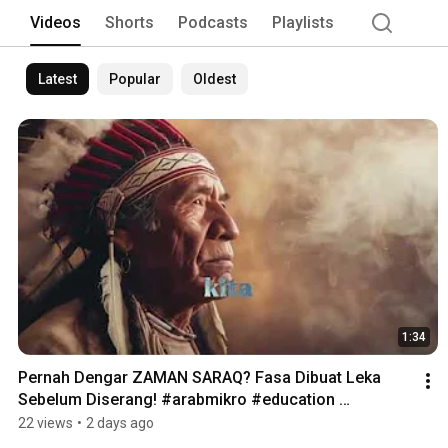
Videos
Shorts
Podcasts
Playlists
Latest
Popular
Oldest
1:34
Pernah Dengar ZAMAN SARAQ? Fasa Dibuat Leka 
Sebelum Diserang! #arabmikro #education 
#tadabburquran
22 views
•
2 days ago