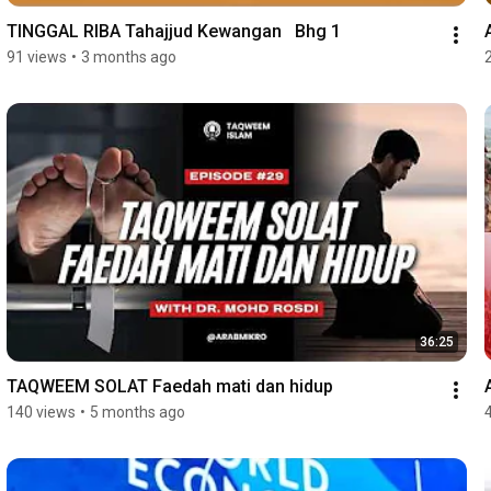
TINGGAL RIBA Tahajjud Kewangan   Bhg 1
91 views
•
3 months ago
36:25
TAQWEEM SOLAT Faedah mati dan hidup
140 views
•
5 months ago