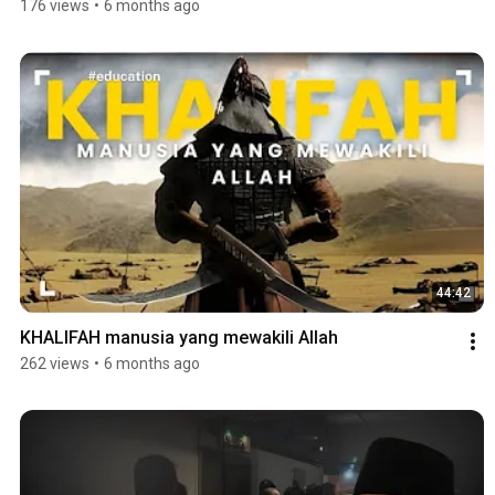
176 views
•
6 months ago
44:42
KHALIFAH manusia yang mewakili Allah
262 views
•
6 months ago