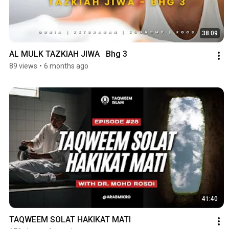
38:09
AL MULK TAZKIAH JIWA   Bhg 3
89 views
•
6 months ago
41:40
TAQWEEM SOLAT HAKIKAT MATI