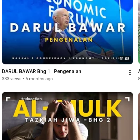
51:08
DARUL BAWAR Bhg 1   Pengenalan
333 views
•
5 months ago