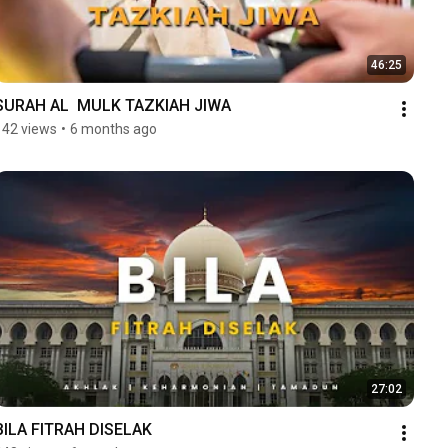
46:25
SURAH AL  MULK TAZKIAH JIWA
142 views
•
6 months ago
27:02
BILA FITRAH DISELAK