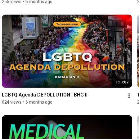
255 views
•
6 months ago
1:17:07
LGBTQ Agenda DEPOLLUTION   BHG II
624 views
•
6 months ago