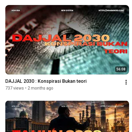
56:08
DAJJAL 2030 : Konspirasi Bukan teori
737 views
•
2 months ago