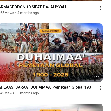
ARMAGEDDON 10 SIFAT DAJALIYYAH
265 views
•
4 months ago
43:12
AHLAAS, SARAA', DUHAIMAA' Pemetaan Global 190
449 views
•
5 months ago