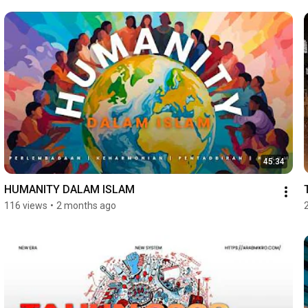
45:34
HUMANITY DALAM ISLAM
116 views
•
2 months ago