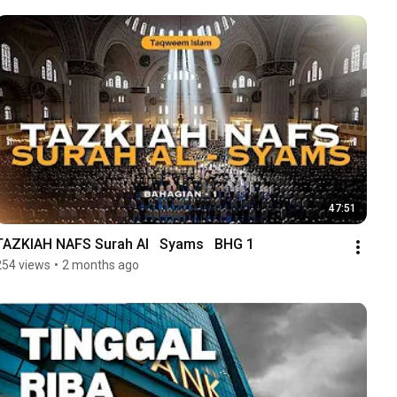
47:51
TAZKIAH NAFS Surah Al   Syams   BHG 1
254 views
•
2 months ago