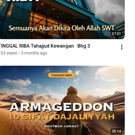
37:01
TINGGAL RIBA Tahajjud Kewangan   Bhg 3
153 views
•
3 months ago
35:14