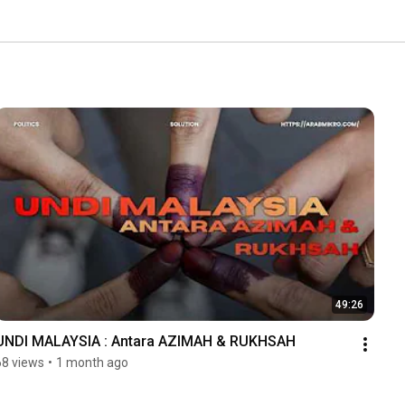
49:26
UNDI MALAYSIA : Antara AZIMAH & RUKHSAH
68 views
•
1 month ago