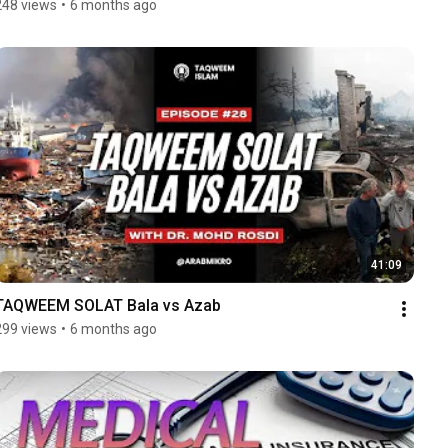
248 views
•
6 months ago
41:09
TAQWEEM SOLAT Bala vs Azab
299 views
•
6 months ago