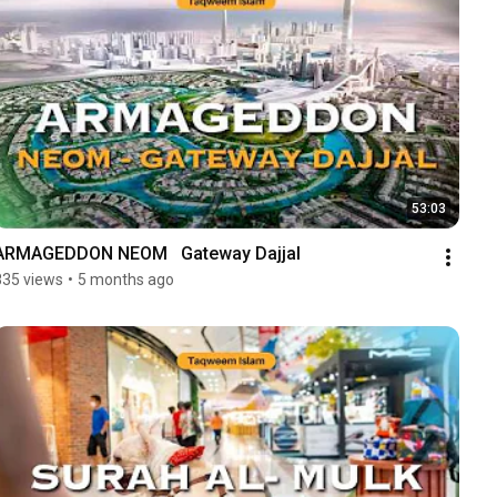
53:03
ARMAGEDDON NEOM   Gateway Dajjal
835 views
•
5 months ago