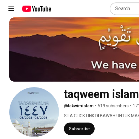
taqweem islam
@takwimislam
•
519 subscribers
•
17
SILA CLICK LINK DI BAWAH UNTUK M
Subscribe