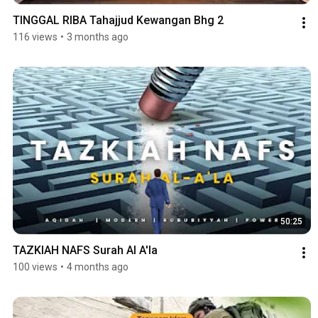
TINGGAL RIBA Tahajjud Kewangan Bhg 2
116 views
•
3 months ago
50:25
TAZKIAH NAFS Surah Al A'la
100 views
•
4 months ago