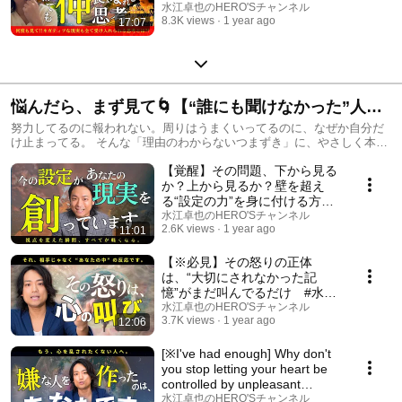
江卓也 #思考の学校
水江卓也のHERO'Sチャンネル
8.3K views
1 year ago
17:07
悩んだら、まず見て🌀【“誰にも聞けなかった”人生
のモヤモヤ、ここで解決します】
努力してるのに報われない。周りはうまくいってるのに、なぜか自分だ
け止まってる。 そんな「理由のわからないつまずき」に、やさしく本質
的に答える動画を集めました。 あなたが悪いわけじゃない。その答え、
【覚醒】その問題、下から見る
ここにあります。
か？上から見るか？壁を超え
る“設定の力”を身に付ける方
法 #水江卓也
水江卓也のHERO'Sチャンネル
2.6K views
1 year ago
11:01
【※必見】その怒りの正体
は、“大切にされなかった記
憶”がまだ叫んでるだけ #水江
卓也
水江卓也のHERO'Sチャンネル
3.7K views
1 year ago
12:06
[※I've had enough] Why don't
you stop letting your heart be
controlled by unpleasant
people? Thos...
水江卓也のHERO'Sチャンネル