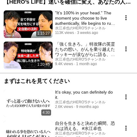
【HERO’s LIFE】迷いを確信に変え、あなたの人生
の舵を取り戻すスペシャル対談
"It’s 100% in your head." The
moment you choose to live
authentically, life begins to run
on auto...
水江卓也のHERO'Sチャンネル
113K views
3 weeks ago
1:15:27
「強く生きろ。」特攻隊の英霊
たちの想い。がんを乗り越えた
ワッキーが涙ながらに語る、絶
望から前を向いて「明るく楽し
水江卓也のHERO'Sチャンネル
9.4K views
1 month ago
1:20:45
く生きる」と決めた人生の覚悟
#ペナルティワッキー #水江卓
也 #Mother #特攻隊
まずはこれを見てください
It's okay, you can definitely do
it.
水江卓也のHERO'Sチャンネル
2.6K views
9 months ago
4:30
自分を生きると決めた瞬間、恐
れは消える。 #水江卓也
水江卓也のHERO'Sチャンネル