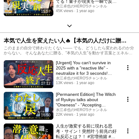
てる！量子が現実を一瞬で反転
させる理由 #まこちん #水江卓
水江卓也のHERO'Sチャンネル
45K views
1 year ago
15:57
也
本気で人生を変えたい人🔥【本気の人だけに贈
る“超・実践型”学び動画集】
このままの自分で終わりたくない—— でも、どうしたら変われるのか分
からない。 そんなあなたに贈る、“本気の人生”を動かす言葉とエネルギ
ー。 覚悟が決まる瞬間を、ここから一緒に。
[Urgent] You can't survive in
2025 with a "reactive life" -
neutralize it for 3 seconds!
"Trigger...
水江卓也のHERO'Sチャンネル
13K views
1 year ago
17:12
[Permanent Edition] The Witch
of Ryukyu talks about
"Oneness" - "Accepting
everything" will drama...
水江卓也のHERO'Sチャンネル
22K views
1 year ago
16:50
人生が激変する前に現れる思
考・サイン！突然叶う前兆の好
転反応とは？！ #宮増侑嬉 #水