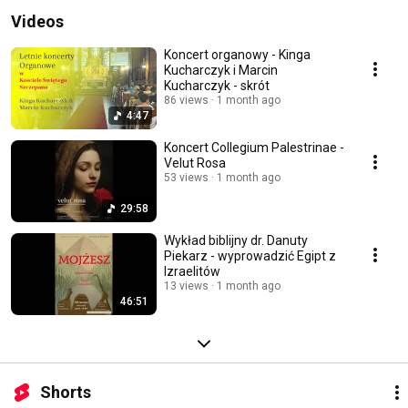
Videos
Koncert organowy - Kinga
Kucharczyk i Marcin
Kucharczyk - skrót
86 views
1 month ago
4:47
Koncert Collegium Palestrinae -
Velut Rosa
53 views
1 month ago
29:58
Wykład biblijny dr. Danuty
Piekarz - wyprowadzić Egipt z
Izraelitów
13 views
1 month ago
46:51
Shorts