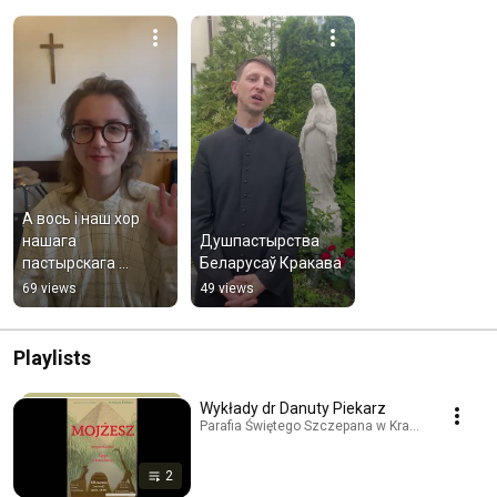
А вось і наш хор 
нашага 
Душпастырства 
пастырскага 
Беларусаў Кракава
служэння
69 views
49 views
Playlists
Wykłady dr Danuty Piekarz
Parafia Świętego Szczepana w Krakowie · Playlis
2