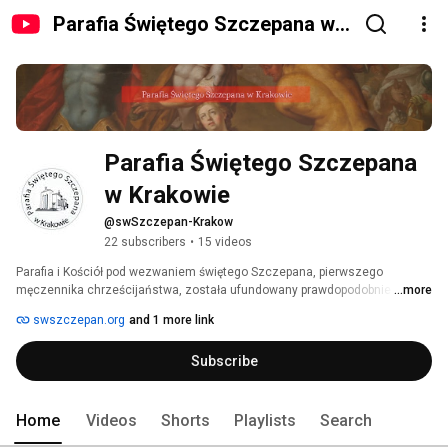
Parafia Świętego Szczepana w
Krakowie
Parafia Świętego Szczepana 
w Krakowie
@swSzczepan-Krakow
22 subscribers
•
15 videos
Parafia i Kościół pod wezwaniem świętego Szczepana, pierwszego 
męczennika chrześcijaństwa, została ufundowany prawdopodobnie przez 
...more
Bolesława Wstydliwego, panującego w latach 1243-1279. Budowlę 
swszczepan.org
and 1 more link
ulokowano na skraju ówczesnego Krakowa, ale wewnątrz murów 
obronnych, w miejscu obecnego placu Szczepańskiego. Obecnie świątynia 
Subscribe
pod tym wezwaniem mieści się na ulicy Sienkiewicza i od XIII wieku służy 
wszystkim pokoleniom krakowian. 
Home
Videos
Shorts
Playlists
Search