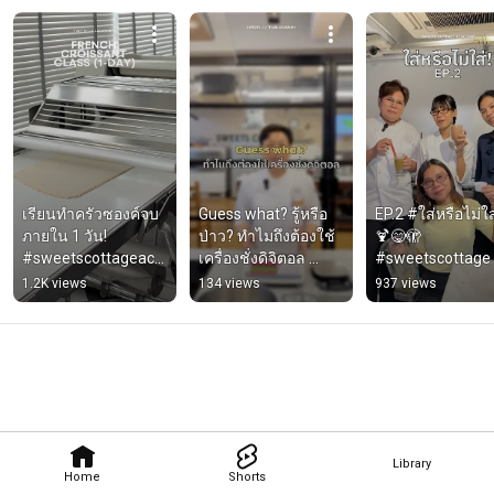
เรียนทำครัวซองค์จบ
Guess what? รู้หรือ
EP.2 #ใส่หรือไม่ใส
ภายใน 1 วัน! 
ป่าว? ทำไมถึงต้องใช้
🍹😋🫣 
#sweetscottageaca
เครื่องชั่งดิจิตอล 
#sweetscottage 
demy #croissant 
#sweetscottageaca
#smoothie #bak
1.2K views
134 views
937 views
#bakery
demy 
#bakeryschool
Library
Home
Shorts