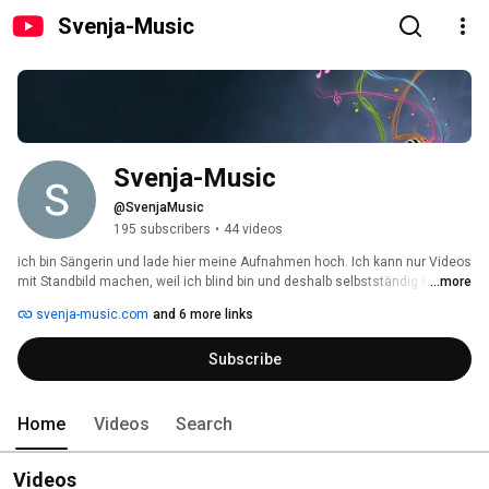
Svenja-Music
Svenja-Music
@SvenjaMusic
195 subscribers
•
44 videos
ich bin Sängerin und lade hier meine Aufnahmen hoch. Ich kann nur Videos 
mit Standbild machen, weil ich blind bin und deshalb selbstständig keine 
...more
Videos machen kann. Ich freue mich über jede konstruktive Kritik und neue 
svenja-music.com
and 6 more links
Abonennten! 
Subscribe
Home
Videos
Search
Videos