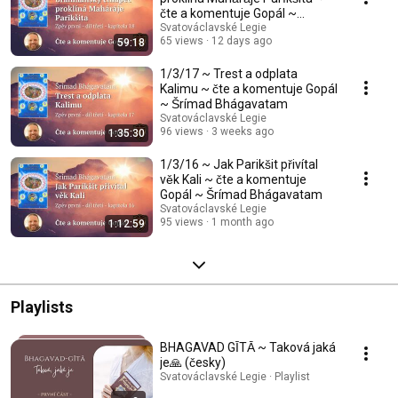
čte a komentuje Gopál ~
Šrímad Bhágavatam
Svatováclavské Legie
65 views
12 days ago
59:18
1/3/17 ~ Trest a odplata
Kalimu ~ čte a komentuje Gopál
~ Šrímad Bhágavatam
Svatováclavské Legie
96 views
3 weeks ago
1:35:30
1/3/16 ~ Jak Parikšit přivítal
věk Kali ~ čte a komentuje
Gopál ~ Šrímad Bhágavatam
Svatováclavské Legie
95 views
1 month ago
1:12:59
Playlists
BHAGAVAD GĪTĀ ~ Taková jaká
je🙏 (česky)
Svatováclavské Legie · Playlist