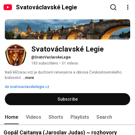
Svatováclavské Legie
Svatováclavské Legie
@SvatoVaclavskeLegie
183 subscribers
•
51 videos
Naší klíčovou vizí je duchovní renesance a obnova Československého 
království. 
...more
svatovaclavskelegie.cz
Subscribe
Home
Videos
Shorts
Playlists
Search
Gopál Caitanya (Jaroslav Judas) ~ rozhovory