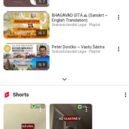
2
BHAGAVAD GĪTĀ 🙏 (Sanskrt ~
English Translation)
Svatováclavské Legie · Playlist
1
Peter Doričko ~ Vastu Šástra
Svatováclavské Legie · Playlist
8
Shorts