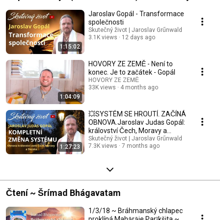
Jaroslav Gopál - Transformace
společnosti
Skutečný život | Jaroslav Grűnwald
3.1K views
12 days ago
1:15:02
HOVORY ZE ZEMĚ - Není to
konec. Je to začátek - Gopál
HOVORY ZE ZEMĚ
33K views
4 months ago
1:04:09
💥SYSTÉM SE HROUTÍ. ZAČÍNÁ
OBNOVA.Jaroslav Judas Gopál:
království Čech, Moravy a
Slezska
Skutečný život | Jaroslav Grűnwald
7.3K views
7 months ago
1:27:23
Čtení ~ Šrímad Bhágavatam
1/3/18 ~ Bráhmanský chlapec
proklíná Mahārāje Parīkšita ~