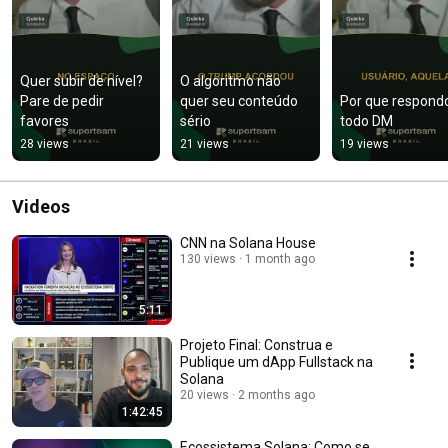
Quer subir de nível? 
O algoritmo não 
Pare de pedir 
quer seu conteúdo 
Por que respondo
favores
sério
todo DM
28 views
21 views
19 views
Videos
CNN na Solana House
130 views
1 month ago
5:11
Projeto Final: Construa e
Publique um dApp Fullstack na
Solana
20 views
2 months ago
1:42:45
Ecossistema Solana: Como se