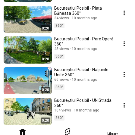
Bucureștiul Posibil - Piața
Băneasa 360°
34 views
10 months ago
360°
0:20
Bucureștiul Posibil - Parc Operă
360°
45 views
10 months ago
360°
0:20
Bucureștiul Posibil - Națiunile
Unite 360°
66 views
10 months ago
360°
0:20
Bucureștiul Posibil - UNIStrada
360°
104 views
10 months ago
360°
0:20
Library