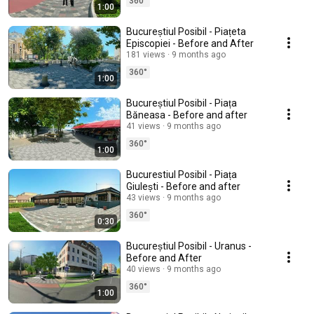
360°
1:00
Bucureștiul Posibil - Piațeta
Episcopiei - Before and After
181 views
9 months ago
360°
1:00
Bucureștiul Posibil - Piața
Băneasa - Before and after
41 views
9 months ago
360°
1:00
Bucurestiul Posibil - Piața
Giulești - Before and after
43 views
9 months ago
360°
0:30
Bucureștiul Posibil - Uranus -
Before and After
40 views
9 months ago
360°
1:00