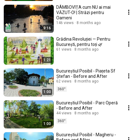
DÂMBOVIȚA cum NU ai mai
VĂZUT-O! | Străzi pentru
Oameni
146 views
8 months ago
9:16
Grădina Revoluției — Pentru
București, pentru toți 🌿
61 views
8 months ago
1:21
Bucureștiul Posibil - Piațeta Sf
Ștefan - Before and After
62 views
8 months ago
360°
1:00
Bucureștiul Posibil - Parc Operă
- Before and After
44 views
8 months ago
360°
1:00
Bucureștiul Posibil - Magheru -