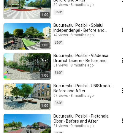
Before and After
50 views
8 months ago
360°
1:00
Bucureștiul Posibil - Splaiul
Independenței - Before and
After
42 views
8 months ago
360°
1:00
Bucureștiul Posibil - Vlădeasa
Drumul Taberei - Before and
After
31 views
8 months ago
360°
1:00
Bucureștiul Posibil - UNIStrada -
Before and After
67 views
8 months ago
360°
1:00
Bucureștiul Posibil - Pietonala
Obor - Before and After
31 views
9 months ago