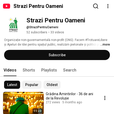
Strazi Pentru Oameni
Strazi Pentru Oameni
@StraziPentruOameni
52 subscribers
•
33 videos
Organizație non-guvernamentală non-profit (ONG). Facem #TrotuareLibere 
și Apeluri de Idei pentru spațiul public, realizăm pietonale și politici publice 
...more
care transformă orașul într-un spațiu mai prietenos cu pietonii. 
Subscribe
Videos
Shorts
Playlists
Search
Latest
Popular
Oldest
Grădina Amintirilor - 36 de ani
de la Revoluție
272 views
5 months ago
11:23