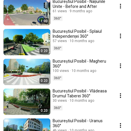
Bucureștiul Posibil - Națiunile
Unite - Before and After
61 views
9 months ago
360°
1:00
Bucureștiul Posibil - Splaiul
Independenței 360°
57 views
10 months ago
360°
0:20
Bucureștiul Posibil - Magheru
360°
100 views
10 months ago
360°
0:20
Bucureștiul Posibil - Vlădeasa
Drumul Taberei 360°
30 views
10 months ago
360°
0:20
Bucureștiul Posibil - Uranus
360°
46 views
10 months ago