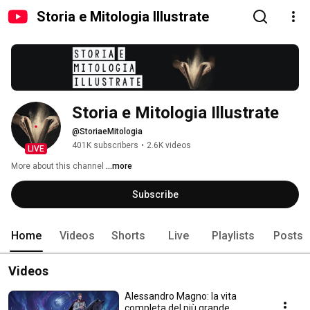
Storia e Mitologia Illustrate
Storia e Mitologia Illustrate
@StoriaeMitologia
401K subscribers
•
2.6K videos
LIVE
More about this channel
...more
Subscribe
Home
Videos
Shorts
Live
Playlists
Posts
Videos
Alessandro Magno: la vita
completa del più grande