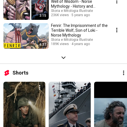
Well of Wisdom - Norse
Mythology - History and
Mythology
Storia e Mitologia Illustrate
236K views
5 years ago
3:15
Fenrir: The Imprisonment of the
Terrible Wolf, Son of Loki -
Norse Mythology
Storia e Mitologia Illustrate
189K views
4 years ago
4:37
Shorts