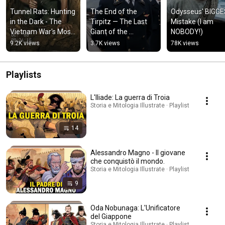
Tunnel Rats: Hunting 
The End of the 
Odysseus' BIGGE
in the Dark - The 
Tirpitz — The Last 
Mistake (I am 
Vietnam War's Most 
Giant of the 
NOBODY!)
Extreme Task Force
Kriegsmarine
9.2K views
3.7K views
78K views
Playlists
L'Iliade: La guerra di Troia
Storia e Mitologia Illustrate · Playlist
14
Alessandro Magno - Il giovane
che conquistò il mondo.
Storia e Mitologia Illustrate · Playlist
9
Oda Nobunaga: L'Unificatore
del Giappone
Storia e Mitologia Illustrate · Playlist