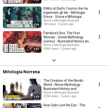
5:25
Il Mito di Sisifo: l'uomo che ha
ingannato gli dei - Mitologia
Greca - Storia e Mitologia
Illustrate
Storia e Mitologia Illustrate
1M views
5 years ago
7:06
Pandora's Box: The First
Woman - Greek Mythology
(comic) - Illustrated History and
Mythology
Storia e Mitologia Illustrate
500K views
5 years ago
3:51
Mitologia Norrena
The Creation of the Nordic
World - Norse Mythology -
Illustrated History and
Mythology
Storia e Mitologia Illustrate
225K views
5 years ago
3:49
How Odin Lost His Eye - The