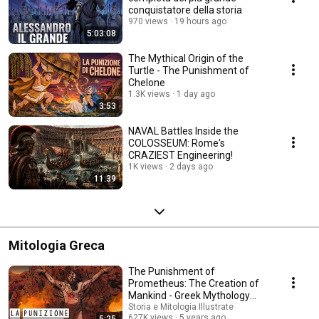
conquistatore della storia
970 views
19 hours ago
5:03:08
The Mythical Origin of the
Turtle - The Punishment of
Chelone
1.3K views
1 day ago
3:53
NAVAL Battles Inside the
COLOSSEUM: Rome's
CRAZIEST Engineering!
1K views
2 days ago
11:39
Mitologia Greca
The Punishment of
Prometheus: The Creation of
Mankind - Greek Mythology
(Comics) History and Myth...
Storia e Mitologia Illustrate
627K views
5 years ago