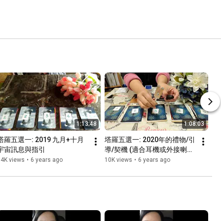
1:13:48
1:08:03
塔羅五選一: 2019 九月+十月 
塔羅五選一: 2020年的禮物/引
宇宙訊息與指引
導/契機 (適合耳機或外接喇叭/
音響收聽)
14K views
•
6 years ago
10K views
•
6 years ago