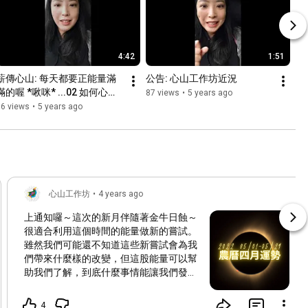
4:42
1:51
薪傳心山: 每天都要正能量滿
公告: 心山工作坊近況
滿的喔 *啾咪* ...02 如何心情
87 views
•
5 years ago
很美麗 (^ _ ^)
56 views
•
5 years ago
心山工作坊
•
4 years ago
上通知囉～這次的新月伴隨著金牛日蝕～
很適合利用這個時間的能量做新的嘗試。
雖然我們可能還不知道這些新嘗試會為我
們帶來什麼樣的改變，但這股能量可以幫
助我們了解，到底什麼事情能讓我們發自
內心的感到喜悅。 我們大家新加坡/台灣/
上海 星期天 五月一日晚上十點見～～
4