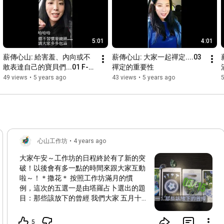
5:01
4:01
薪傳心山: 給害羞、內向或不
薪傳心山: 大家一起禪定....03 
敢表達自己的寶貝們...01 F-
禪定的重要性
THAT (去XX)的態度 (10/02 的
49 views
•
5 years ago
43 views
•
5 years ago
影片因片尾損傷重新上傳)
心山工作坊
•
4 years ago
大家午安～工作坊的日程終於有了新的突
破！以後會有多一點的時間來跟大家互動
啦～！＊撒花＊ 按照工作坊滿月的慣
例，這次的五選一是由塔羅占卜選出的題
目：那些該放下的曾經 我們大家 五月十
五 星期天 新加坡台北上海 晚上十點大家
直播間見！
5