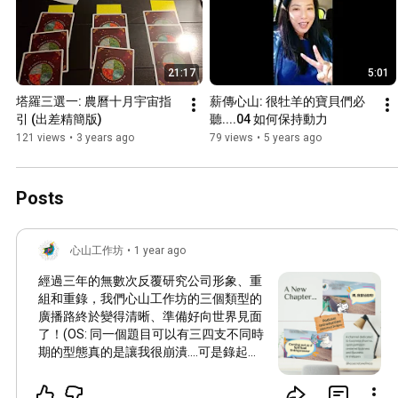
21:17
5:01
塔羅三選一: 農曆十月宇宙指
薪傳心山: 很牡羊的寶貝們必
引 (出差精簡版)
聽....04 如何保持動力
121 views
•
3 years ago
79 views
•
5 years ago
Posts
心山工作坊
•
1 year ago
經過三年的無數次反覆研究公司形象、重
組和重錄，我們心山工作坊的三個類型的
廣播路終於變得清晰、準備好向世界見面
了！(OS: 同一個題目可以有三四支不同時
期的型態真的是讓我很崩潰....可是錄起來
就是感覺不對啊啊啊啊啊~~~淚奔) 還好,
終於在行運冥王星要從我一宮要移出去的