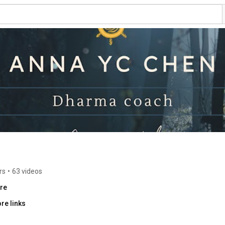
rs
•
63 videos
ore
re links