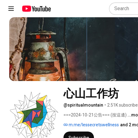
心山工作坊
@spiritualmountain
•
2.51K subscribe
===2024-10-21公告=== (按這邊) 
...m
m.me/lessecretswellness
and 2 mo
Subscribe