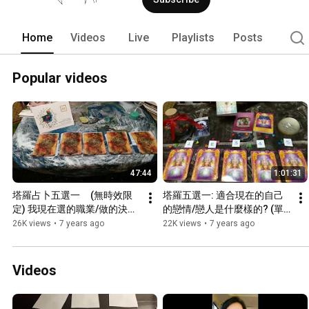
Home
Videos
Live
Playlists
Posts
Popular videos
47:44
1:01:31
塔羅占卜五選一     (無時效限
塔羅五選一: 適合現在的自己
定) 我現在選的職業/做的決定
的戀情/戀人是什麼樣的? (單
是正確的嗎
身曖昧ing+無時效限定)
26K views
•
7 years ago
22K views
•
7 years ago
Videos