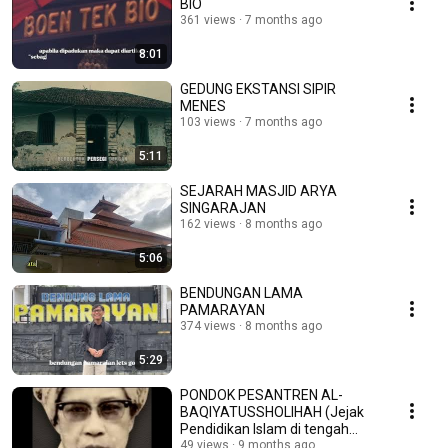
BIO
361 views
7 months ago
8:01
GEDUNG EKSTANSI SIPIR
MENES
103 views
7 months ago
5:11
SEJARAH MASJID ARYA
SINGARAJAN
162 views
8 months ago
5:06
BENDUNGAN LAMA
PAMARAYAN
374 views
8 months ago
5:29
PONDOK PESANTREN AL-
BAQIYATUSSHOLIHAH (Jejak
Pendidikan Islam di tengah
Industri Bekasi)
49 views
9 months ago