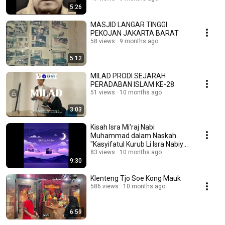
5:26
MASJID LANGAR TINGGI
PEKOJAN JAKARTA BARAT
58 views
9 months ago
5:12
MILAD PRODI SEJARAH
PERADABAN ISLAM KE-28
51 views
10 months ago
3:03
Kisah Isra Mi'raj Nabi
Muhammad dalam Naskah
"Kasyifatul Kurub Li Isra Nabiyyil
Mahbub"
83 views
10 months ago
9:30
Klenteng Tjo Soe Kong Mauk
586 views
10 months ago
6:59