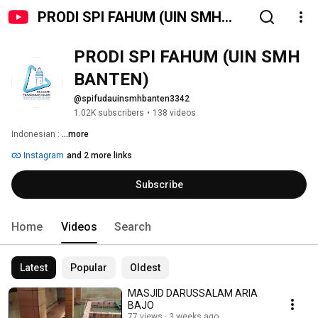
PRODI SPI FAHUM (UIN SMH
BANTEN)
PRODI SPI FAHUM (UIN SMH 
BANTEN)
@spifudauinsmhbanten3342
1.02K subscribers
•
138 videos
Indonesian : 
...more
Instagram
and 2 more links
Subscribe
Home
Videos
Search
Latest
Popular
Oldest
MASJID DARUSSALAM ARIA
BAJO
77 views
3 weeks ago