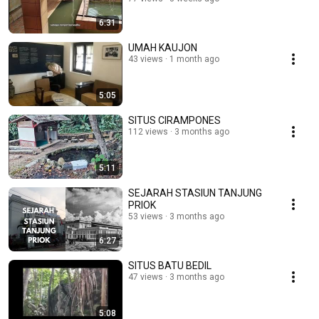
6:31
UMAH KAUJON
43 views
1 month ago
5:05
SITUS CIRAMPONES
112 views
3 months ago
5:11
SEJARAH STASIUN TANJUNG
PRIOK
53 views
3 months ago
6:27
SITUS BATU BEDIL
47 views
3 months ago
5:08