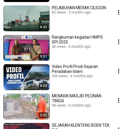
PELABUHAN MERAK CILEGON
82 views
3 months ago
6:33
Rangkuman kegiatan HMPS
SPI 2025
42 views
5 months ago
5:57
Video Profil Prodi Sejarah
Peradaban Islam
336 views
6 months ago
8:43
MENARA MASJID PECINAN
TINGGI
98 views
6 months ago
5:02
SEJARAH KLENTENG BOEN TEK