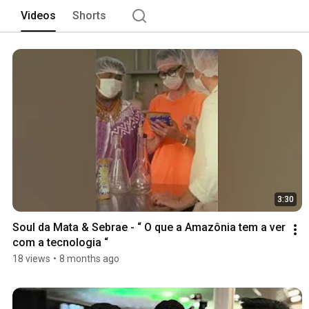
Videos
Shorts
3:30
Soul da Mata & Sebrae - “ O que a Amazônia tem a ver 
com a tecnologia “
18 views
•
8 months ago