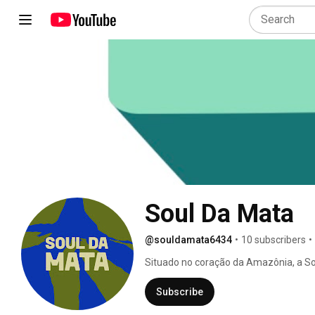
Soul Da Mata
@souldamata6434
•
10 subscribers
•
Situado no coração da Amazônia, a Soul
saborear e aprender como são feitos n
que cuidar bem do seu corpo é o que f
Subscribe
pedido o mais rápido possível para que