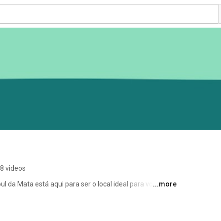
8 videos
 da Mata está aqui para ser o local ideal para você 
...more
ossos shot’s, shakes e sucos deliciosos. Acreditamos 
az você brilhar de dentro para fora. Preparamos o seu 
 você venha sempre aqui cuidar desse brilho natural. 