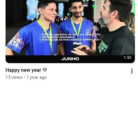
1:32
Happy new year 💚
13 views
•
1 year ago