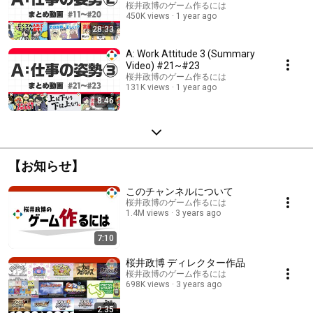
桜井政博のゲーム作るには
450K views
1 year ago
28:33
A: Work Attitude 3 (Summary
Video) #21~#23
桜井政博のゲーム作るには
131K views
1 year ago
8:46
【お知らせ】
このチャンネルについて
桜井政博のゲーム作るには
1.4M views
3 years ago
7:10
桜井政博 ディレクター作品
桜井政博のゲーム作るには
698K views
3 years ago
2:35