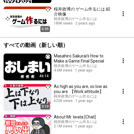
桜井政博の ゲーム作るには 紹
介映像
桜井政博のゲーム作るには
189K views
2 years ago
0:35
すべての動画（新しい順）
Masahiro Sakurai's How to
Make a Game Final Special
桜井政博のゲーム作るには
4.6M views
1 year ago
46:14
As high as you are, so low as
you are. 【Work attitude】
桜井政博のゲーム作るには
622K views
1 year ago
3:10
About Mr. Iwata [Chat]
桜井政博のゲーム作るには
2.1M views
1 year ago