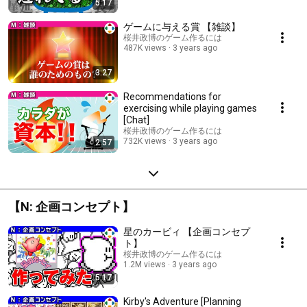
5:17
ゲームに与える賞 【雑談】
桜井政博のゲーム作るには
487K views
3 years ago
3:27
Recommendations for
exercising while playing games
[Chat]
桜井政博のゲーム作るには
732K views
3 years ago
2:57
【N: 企画コンセプト】
星のカービィ 【企画コンセプ
ト】
桜井政博のゲーム作るには
1.2M views
3 years ago
5:17
Kirby's Adventure [Planning