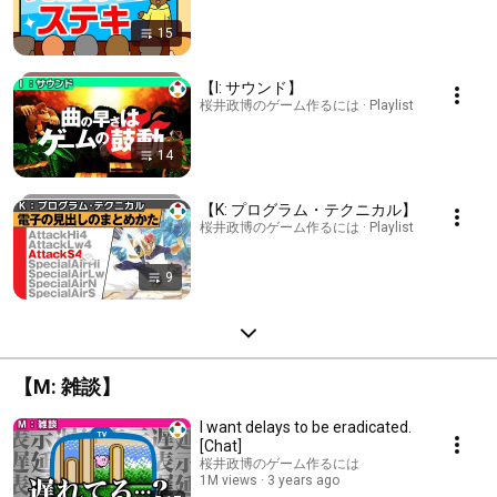
15
【I: サウンド】
桜井政博のゲーム作るには · Playlist
14
【K: プログラム・テクニカル】
桜井政博のゲーム作るには · Playlist
9
【M: 雑談】
I want delays to be eradicated.
[Chat]
桜井政博のゲーム作るには
1M views
3 years ago