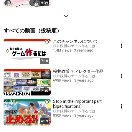
9:39
すべての動画（投稿順）
このチャンネルについて
桜井政博のゲーム作るには
1.4M views
3 years ago
7:10
桜井政博 ディレクター作品
桜井政博のゲーム作るには
698K views
3 years ago
2:35
Stop at the important part!
[Specifications]
桜井政博のゲーム作るには
830K views
3 years ago
4:19