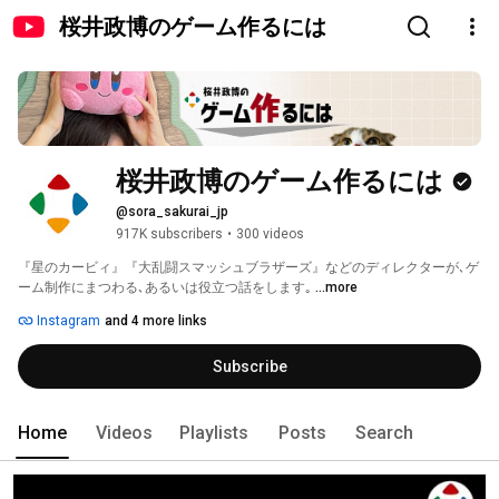
桜井政博のゲーム作るには
桜井政博のゲーム作るには
@sora_sakurai_jp
917K subscribers
•
300 videos
『星のカービィ』『大乱闘スマッシュブラザーズ』などのディレクターが､ゲ
ーム制作にまつわる､あるいは役立つ話をします｡ 
...more
Instagram
and 4 more links
Subscribe
Home
Videos
Playlists
Posts
Search