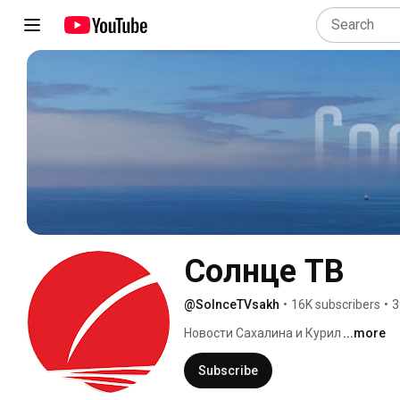
Солнце ТВ
@SolnceTVsakh
•
16K subscribers
•
3
Новости Сахалина и Курил 
...more
Subscribe