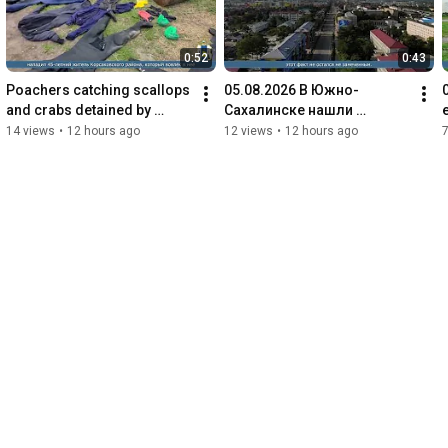
0:52
0:43
Poachers catching scallops 
05.08.2026 В Южно-
and crabs detained by 
Сахалинске нашли 
police in southern Sakhalin
похитителя мопеда, 
14 views
•
12 hours ago
12 views
•
12 hours ago
7
пропавшего с места 
парковки 2,5 недели назад