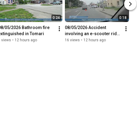
0:24
0:18
08/05/2026 Bathroom fire 
08/05/2026 Accident 
extinguished in Tomari
involving an e-scooter rider 
occurred in the regional 
 views
•
12 hours ago
16 views
•
12 hours ago
center