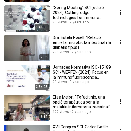
“Spring Meeting” SCI (edició
2024): Cutting-edge
technologies for immune
studies.
83 views
2 years ago
5:41:36
Dra. Estela Rosell. "Relació
entre la microbiota intestinal i la
diabetis tipus I".
209 views
2 years ago
2:03
Jornades Normativa ISO-15189
SCI - WERFEN (2024). Focus en
la Immunofluorescència
indirecta.
39 views
2 years ago
2:54:25
Elisa Melón. "Tofacitinib, una
opció terapèutica per a la
malaltia inflamatòria intestinal"
102 views
2 years ago
3:15
XVII Congrés SCI. Carlos Batlle.