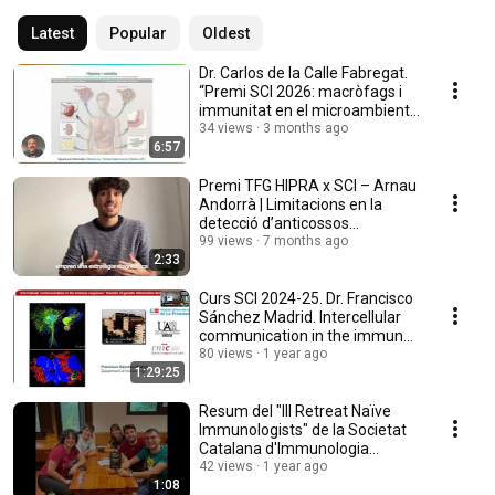
Latest
Popular
Oldest
Dr. Carlos de la Calle Fabregat.
“Premi SCI 2026: macròfags i
immunitat en el microambient
tumoral”
34 views
3 months ago
6:57
Premi TFG HIPRA x SCI – Arnau
Andorrà | Limitacions en la
detecció d’anticossos
antineuronals
99 views
7 months ago
2:33
Curs SCI 2024-25. Dr. Francisco
Sánchez Madrid. Intercellular
communication in the immune
response.
80 views
1 year ago
1:29:25
Resum del "III Retreat Naïve
Immunologists" de la Societat
Catalana d'Immunologia
(setembre 2024).
42 views
1 year ago
1:08