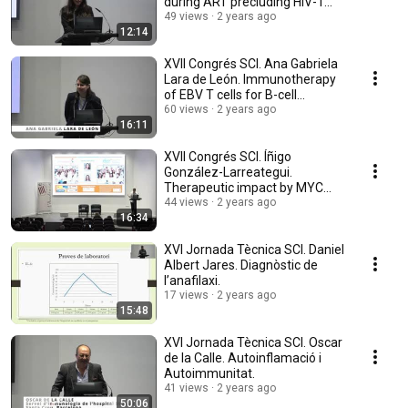
during ART precluding HIV-1
reactivation.
49 views
2 years ago
12:14
XVII Congrés SCI. Ana Gabriela
Lara de León. Immunotherapy
of EBV T cells for B-cell
neoplasms.
60 views
2 years ago
16:11
XVII Congrés SCI. Íñigo
González-Larreategui.
Therapeutic impact by MYC
inhibition in KRAS NSCLC.
44 views
2 years ago
16:34
XVI Jornada Tècnica SCI. Daniel
Albert Jares. Diagnòstic de
l’anafilaxi.
17 views
2 years ago
15:48
XVI Jornada Tècnica SCI. Oscar
de la Calle. Autoinflamació i
Autoimmunitat.
41 views
2 years ago
50:06