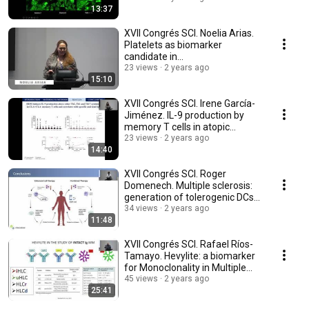
13:37
XVII Congrés SCI. Noelia Arias.
Platelets as biomarker
candidate in
neurodegenerative disorders.
23 views
2 years ago
15:10
XVII Congrés SCI. Irene García-
Jiménez. IL-9 production by
memory T cells in atopic
dermatitis.
23 views
2 years ago
14:40
XVII Congrés SCI. Roger
Domenech. Multiple sclerosis:
generation of tolerogenic DCs
with vitamin D3.
34 views
2 years ago
11:48
XVII Congrés SCI. Rafael Ríos-
Tamayo. Hevylite: a biomarker
for Monoclonality in Multiple
Myeloma.
45 views
2 years ago
25:41