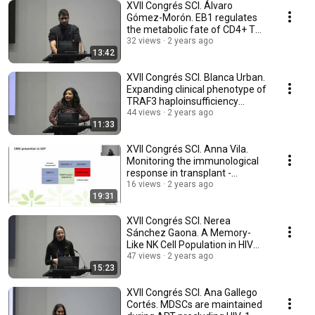
XVII Congrés SCI. Álvaro
Gómez-Morón. EB1 regulates
the metabolic fate of CD4+ T
lymphocytes.
32 views
2 years ago
13:42
XVII Congrés SCI. Blanca Urban.
Expanding clinical phenotype of
TRAF3 haploinsufficiency
syndrome.
44 views
2 years ago
11:33
XVII Congrés SCI. Anna Vila.
Monitoring the immunological
response in transplant -
QuantiFERON CMV.
16 views
2 years ago
19:31
XVII Congrés SCI. Nerea
Sánchez Gaona. A Memory-
Like NK Cell Population in HIV
Elite Controllers.
47 views
2 years ago
15:23
XVII Congrés SCI. Ana Gallego
Cortés. MDSCs are maintained