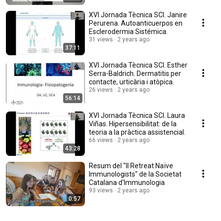
XVI Jornada Tècnica SCI. Janire
Perurena. Autoanticuerpos en
Esclerodermia Sistémica.
31 views
2 years ago
37:11
XVI Jornada Tècnica SCI. Esther
Serra-Baldrich. Dermatitis per
contacte, urticària i atòpica.
26 views
2 years ago
56:14
XVI Jornada Tècnica SCI. Laura
Viñas. Hipersensibilitat: de la
teoria a la pràctica assistencial.
66 views
2 years ago
43:28
Resum del "II Retreat Naïve
Immunologists" de la Societat
Catalana d'Immunologia
93 views
2 years ago
0:57