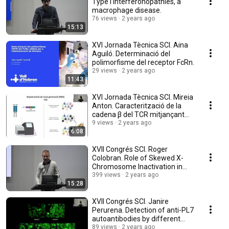
Type I interferonopathies, a
macrophage disease.
76 views
2 years ago
15:13
XVI Jornada Tècnica SCI. Aina
Aguiló. Determinació del
polimorfisme del receptor FcRn.
29 views
2 years ago
11:43
XVI Jornada Tècnica SCI. Mireia
Anton. Caracterització de la
cadena β del TCR mitjançant
NGS.
9 views
2 years ago
6:08
XVII Congrés SCI. Roger
Colobran. Role of Skewed X-
Chromosome Inactivation in
CVID.
399 views
2 years ago
15:28
XVII Congrés SCI. Janire
Perurena. Detection of anti-PL7
autoantibodies by different
methodologies.
89 views
2 years ago