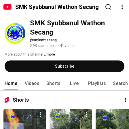
SMK Syubbanul Wathon Secang
SMK Syubbanul Wathon 
Secang
@smkswsecang
2.9K subscribers
•
41 videos
More about this channel
...more
Subscribe
Home
Videos
Shorts
Live
Playlists
Search
Shorts