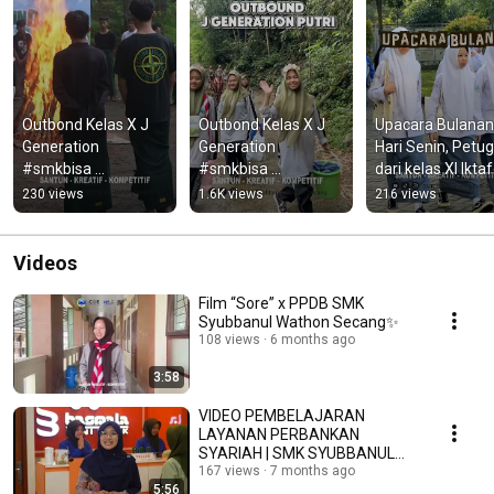
Outbond Kelas X J 
Outbond Kelas X J 
Upacara Bulanan 
Generation 
Generation 
Hari Senin, Petug
#smkbisa 
#smkbisa 
dari kelas XI Iktafo
#smkhebat 
#smkhebat 
#smkbisa 
230 views
1.6K views
216 views
#smkluarbiasa 
#outbond
#smkhebat 
#outbond
#smkluarbiasa
Videos
Film “Sore” x PPDB SMK
Syubbanul Wathon Secang✨
108 views
6 months ago
3:58
VIDEO PEMBELAJARAN
LAYANAN PERBANKAN
SYARIAH | SMK SYUBBANUL
WATHON SECANG
167 views
7 months ago
5:56