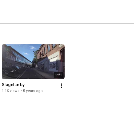
1:21
Slagelse by
1.1K views
•
5 years ago