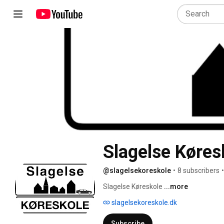
Slagelse Køres
@slagelsekoreskole
•
8 subscribers
•
Slagelse Køreskole 
...more
slagelsekoreskole.dk
Subscribe