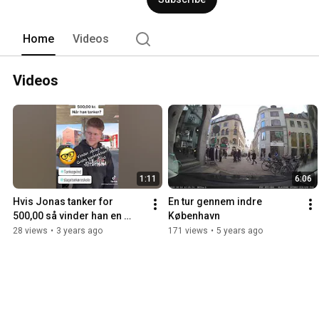
Home
Videos
Videos
1:11
6:06
Hvis Jonas tanker for 
En tur gennem indre 
500,00 så vinder han en 
København
gratis kørelektion
28 views
•
3 years ago
171 views
•
5 years ago