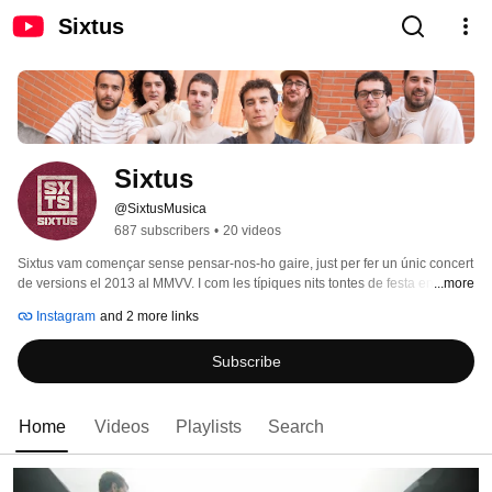
Sixtus
Sixtus
@SixtusMusica
687 subscribers
•
20 videos
Sixtus vam començar sense pensar-nos-ho gaire, just per fer un únic concert 
de versions el 2013 al MMVV. I com les típiques nits tontes de festa ens vam 
...more
acabar liant i al final aquí estem, fent les nostres pròpies cançons 8 anys 
Instagram
and 2 more links
després. 
Subscribe
Home
Videos
Playlists
Search