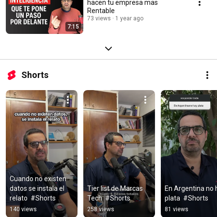
hacen tu empresa mas
Rentable
73 views
1 year ago
7:15
Shorts
Cuando no existen 
datos se instala el 
Tier list de Marcas 
En Argentina no h
relato  #Shorts
Tech  #Shorts
plata  #Shorts
140 views
258 views
81 views