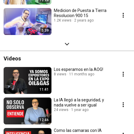
Medicion de Puesta a Tierra
Resolucion 900 15
1.2K views
2 years ago
5:39
Videos
Los esperamos en la AOG!
8 views
11 months ago
11:41
La IA llegó a la seguridad, y
nada vuelve a ser igual
24 views
1 year ago
12:46
Como las camaras con IA