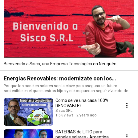
Bienvenido a Sisco, una Empresa Tecnologíca en Neuquén
Energias Renovables: modernizate con los
PANELES SOLARES
Por que los paneles solares son la clave para asegurar un futuro
sostenible en el que nuestros hijos y nietos puedan seguir viviendo de
manera segura tal como lo hemos hecho nosotros.
Como se ve una casa 100%
RENOVABLE?
Sisco SRL
1.5K views
2 years ago
10:38
BATERIAS de LITIO para
paneles solares - Argentina