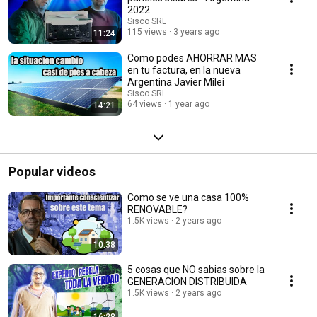
2022
Sisco SRL
115 views
3 years ago
11:24
Como podes AHORRAR MAS
en tu factura, en la nueva
Argentina Javier Milei
Sisco SRL
64 views
1 year ago
14:21
Popular videos
Como se ve una casa 100%
RENOVABLE?
1.5K views
2 years ago
10:38
5 cosas que NO sabias sobre la
GENERACION DISTRIBUIDA
1.5K views
2 years ago
16:28