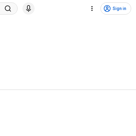
Sign in