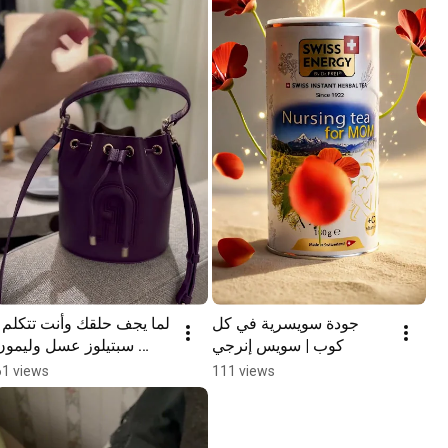
جودة سويسرية في كل 
لما يجف حلقك وأنت تتكلم | 
كوب | سويس إنرجي
سبتيلوز عسل وليمون 
#Shorts
61 views
111 views