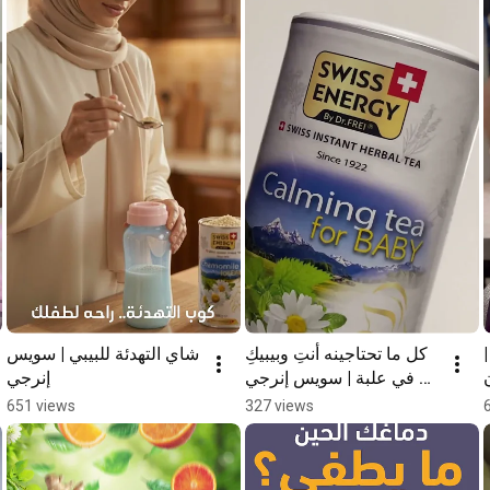
كل ما تحتاجينه أنتِ وبيبيكِ 
شاي التهدئة للبيبي | سويس 
في علبة | سويس إنرجي 
إنرجي
#Shorts
651 views
327 views