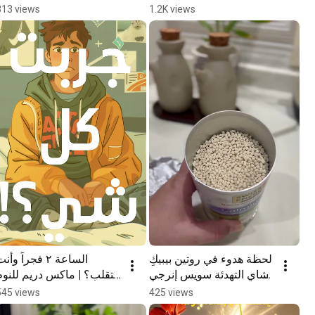
#Shorts
313 views
1.2K views
لحظة هدوء في روتين بيبيكِ 
الساعة ٢ فجراً وأنت
| شاي التهدئة سويس إنرجي 
تتقلب؟ | ماكس دريم للنوم 
#Shorts
#Shorts
545 views
425 views