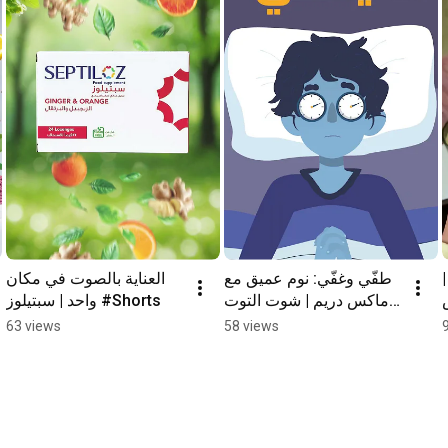
طفّي وغفّي: نوم عميق مع 
العناية بالصوت في مكان 
ماكس دريم | شوت التوت 
واحد | سبتيلوز #Shorts
#Shorts
63 views
58 views