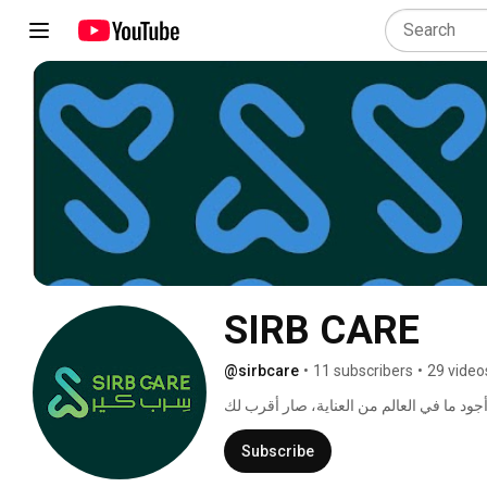
SIRB CARE
@sirbcare
•
11 subscribers
•
29 video
Subscribe