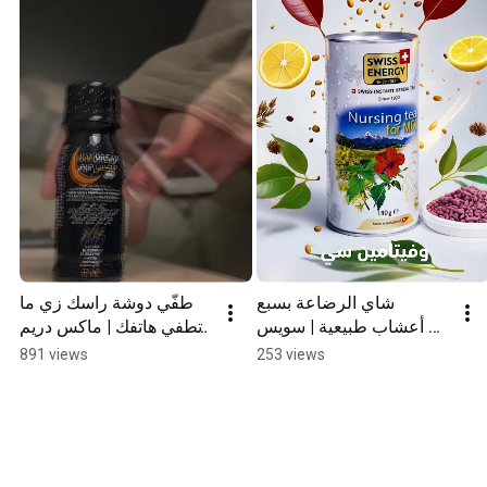
شاي الرضاعة بسبع 
طفّي دوشة راسك زي ما 
أعشاب طبيعية | سويس 
تطفي هاتفك | ماكس دريم 
إنرجي #Shorts
#Shorts
891 views
253 views