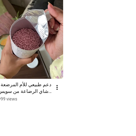
دعم طبيعي للأم المرضعة | 
شاي الرضاعة من سويس 
إنرجي #Shorts
999 views