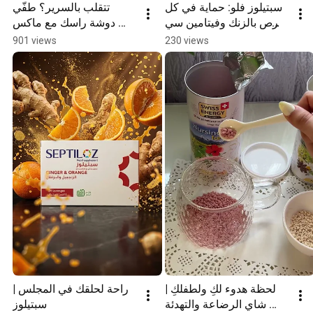
سبتيلوز فلو: حماية في كل 
تتقلب بالسرير؟ طفّي 
قرص بالزنك وفيتامين سي 
دوشة راسك مع ماكس 
#Shorts
دريم #Shorts
901 views
230 views
لحظة هدوء لكِ ولطفلكِ | 
راحة لحلقك في المجلس | 
شاي الرضاعة والتهدئة 
سبتيلوز