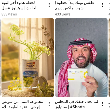
طقس نومك يبدأ بخطوة | 
لحظة هدوء آخر اليوم 
شوت ماكس دريم 
لحلقك | سبتيلوز عسل 
#Shorts
وليمون #Shorts
833 views
433 views
لما يجف حلقك في المجلس 
مجموعة البيبي من سويس 
| سبتيلوز #Shorts
إنرجي | عناية لطيفة للأم 