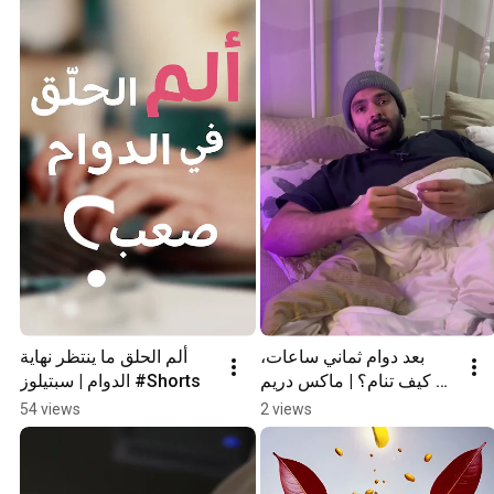
بعد دوام ثماني ساعات، 
ألم الحلق ما ينتظر نهاية 
كيف تنام؟ | ماكس دريم 
الدوام | سبتيلوز #Shorts
#Shorts
54 views
2 views