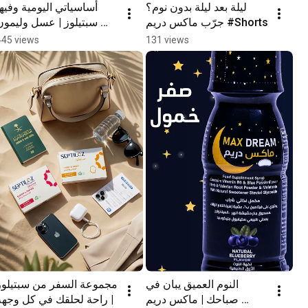
ليلة بعد ليلة بدون نوم؟ 
أساسياتي اليومية وفيها 
جرّب ماكس دريم #Shorts
سبتيلوز | عسل وليمون 
#Shorts
445 views
131 views
النوم العميق يبان في 
مجموعة السفر من سبتيلوز 
صباحك | ماكس دريم 
| راحة لحلقك في كل وجهة