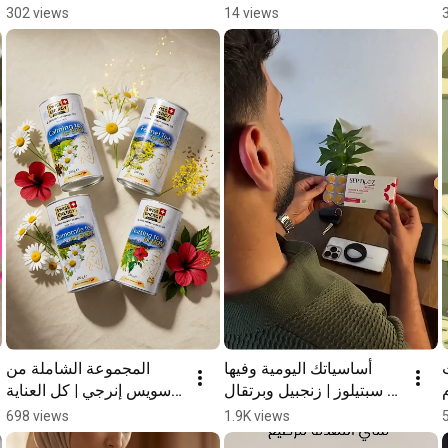
وصغيرها
302 views
14 views
 
أساسياتك اليومية وفيها 
المجموعة الشاملة من 
سبتيلوز | زنجبيل وبرتقال 
سويس إنرجي | كل العناية 
#Shorts
في طلب واحد
698 views
1.9K views