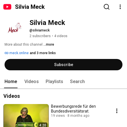
Silvia Meck
Silvia Meck
@silviameck
2 subscribers
•
4 videos
More about this channel
...more
meck.online
and 3 more links
Subscribe
Home
Videos
Playlists
Search
Videos
Bewerbungsrede für den
Bundesdiversitätsrat.
19 views
8 months ago
4:20