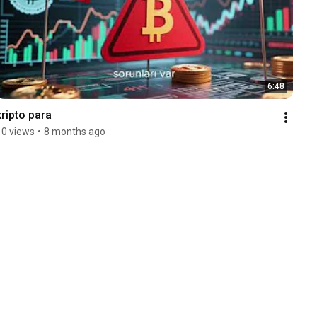
6:48
kripto para
10 views
•
8 months ago