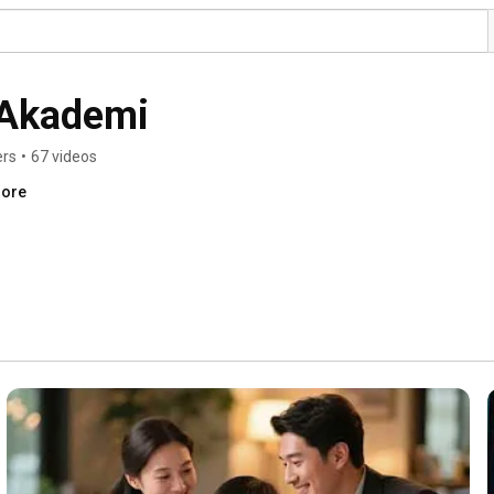
 Akademi
ers
•
67 videos
more