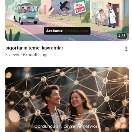
4:35
sigortanın temel kavramları
3 views
•
6 months ago
8:50