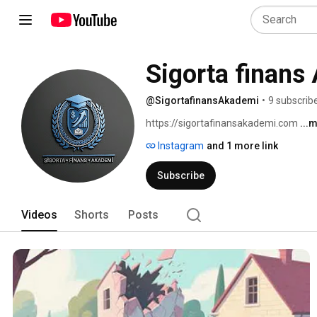
Sigorta finans
@SigortafinansAkademi
•
9 subscrib
https://sigortafinansakademi.com 
...
Instagram
and 1 more link
Subscribe
Videos
Shorts
Posts