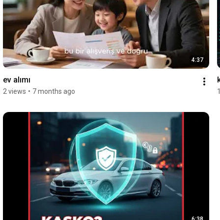
4:37
ev alımı
2 views
•
7 months ago
6:38