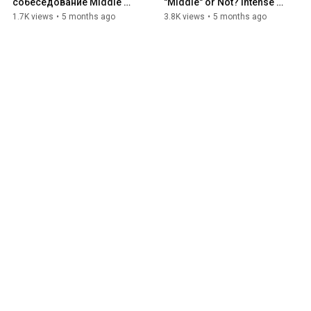
собеседование Middle 
"Middle" or Not? Intense 
Python в МТС. Сеньор не 
MTS Job Interview
1.7K views
•
5 months ago
3.8K views
•
5 months ago
щадит / Вопросы с 
подвохом