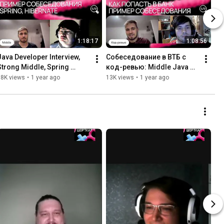
1:18:17
1:08:56
Java Developer Interview, 
Собеседование в ВТБ с 
Strong Middle, Spring 
код-ревью: Middle Java 
Framework, Hibernate
разработчик справился!
18K views
•
1 year ago
13K views
•
1 year ago