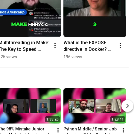
Multithreading in Make: 
What is the EXPOSE 
The Key to Speed 
directive in Docker? 
#shorts
#shorts
125 views
196 views
1:38:20
1:28:41
The 98% Mistake Junior 
Python Middle / Senior Job 