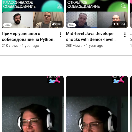
49:36
1:10:54
Пример успешного  
Mid-level Java developer 
собеседование на Python 
shocks with Senior-level 
Middle разработчика | 
knowledge in an interview!
21K views
•
1 year ago
20K views
•
1 year ago
WebSockets, Docker