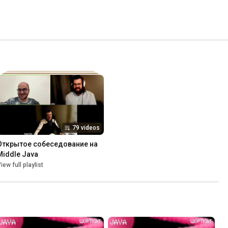
79 videos
Открытое собеседование на 
Middle Java
iew full playlist