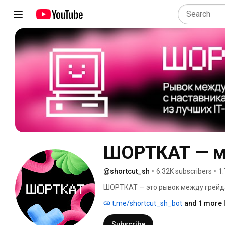
ШОРТКАТ — м
@shortcut_sh
•
6.32K subscribers
•
1.
ШОРТКАТ — это рывок между грейдам
t.me/shortcut_sh_bot
and 1 more l
Subscribe