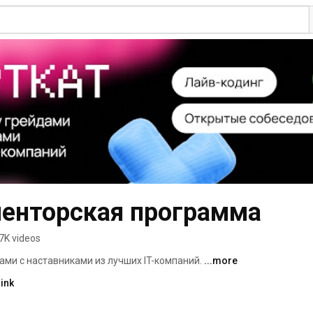
енторская программа
7K videos
и с наставниками из лучших IT-компаний. 
...more
ink