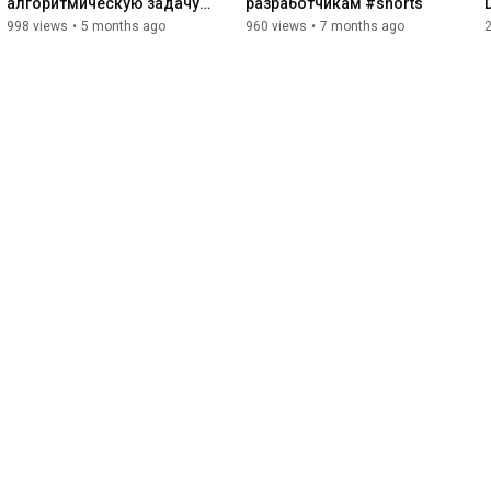
алгоритмическую задачу 
разработчикам #shorts
за 20 минут? Честное 
998 views
•
5 months ago
960 views
•
7 months ago
2
собеседование