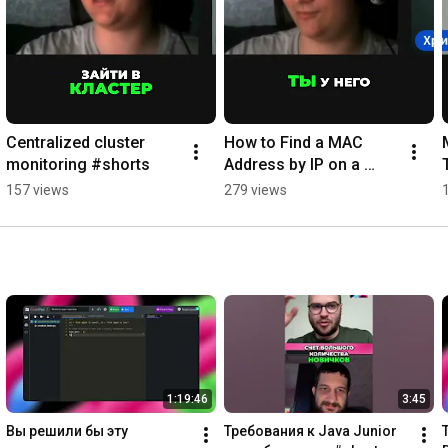
Centralized cluster 
How to Find a MAC 
monitoring #shorts
Address by IP on a 
Network #shorts
157 views
279 views
1:19:46
3:45
Вы решили бы эту 
Требования к Java Junior 