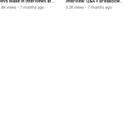
Devs Make in Interviews at 
Interview: Q&A + Breakdown 
WB and Uzum | Senior 
by Tech Lead (IVI, VK, Avito)
.8K views
•
7 months ago
3.2K views
•
7 months ago
Analysis