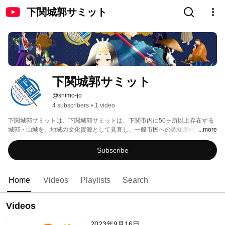
下関城郭サミット
下関城郭サミット
@shimo-jo
4 subscribers
•
1 video
下関城郭サミットは、下関城郭サミットは、下関市内に50ヶ所以上存在する
城郭・山城を、地域の文化資源として見直し、一般市民への認知度向上と学
...more
びの場、地域団体の交流や意見交換の場を作ります。 
Subscribe
Home
Videos
Playlists
Search
Videos
2023年9月16日