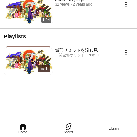
32 views
2 years ago
1:04
Playlists
城郭サミットを流し見
下関城郭サミット · Playlist
1
Library
Home
Shorts