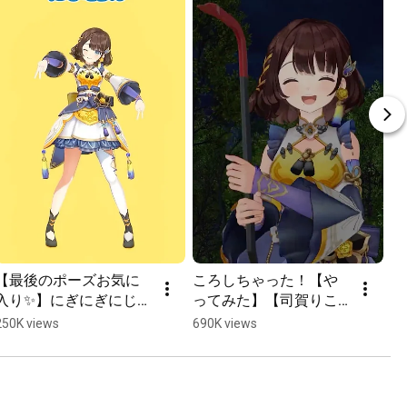
【最後のポーズお気に
ころしちゃった！【や
つ
入り✨】にぎにぎにじた
ってみた】【司賀りこ/
り
うん！【踊ってみた】
にじさんじ所属】
#s
250K views
690K views
30
【司賀りこ/にじさんじ
#shorts #にじさんじ
所属】#shorts #にじさ
んじ #踊ってみた