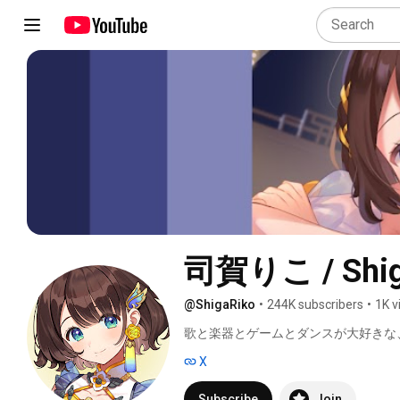
司賀りこ / Sh
@ShigaRiko
•
244K subscribers
•
1K v
歌と楽器とゲームとダンスが大好きな
です！ 
X
Subscribe
Join