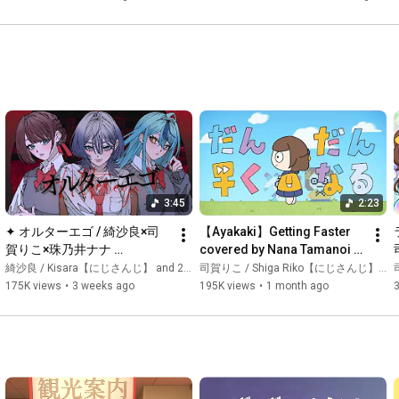
梢桃音様

ルンルン様

竜胆尊様

鏑木ろこ様

栞葉るり様

ソフィア・ヴァレンタイン様

水宮枢様

シスター・クレア様

〖 応援ボイスとメッセージをくださった皆様 〗

雪城眞尋様

石神のぞみ様

3:45
2:23
五木左京様

✦ オルターエゴ / 綺沙良×司
【Ayakaki】Getting Faster 
花畑チャイカ様

賀りこ×珠乃井ナナ 
covered by Nana Tamanoi × 
榊ネス様

cover【歌ってみた】
Kisara × Mone Kozue × 
綺沙良 / Kisara【にじさんじ】 and 2 more
司賀りこ / Shiga Riko【にじさんじ】 and 4 more
司
Lunlun × Riko Shiga / Aff...
175K views
•
3 weeks ago
195K views
•
1 month ago
〖 歌唱＆演奏楽曲 〗

『ハイタッチ☆メモリー』

作曲：ワタナベハジメ

作詞：高尾奏之介

編曲：奈良悠樹

『ガヴリールドロップキック』
