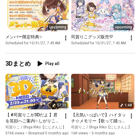
Upcoming
Upcoming
メンバー限定特典✨
司賀りこグッズ販売💛
Scheduled for 10/31/27, 7:45 AM
Scheduled for 10/31/27, 7:45 AM
3Dまとめ
Play all
57:11
1:48
【 #司賀りこが3Dだよ 】君
【元気いっぱいで】ハイタッ
を笑顔へご案内✨しがりこが
チ☆メモリー【歌って踊って
動くよ。【司賀りこ/にじさ
みた】定点ver.
司賀りこ / Shiga Riko【にじさんじ】
司賀りこ / Shiga Riko【にじさんじ】
んじ】
576K views
•
Streamed 5 months ago
16K views
•
5 months ago