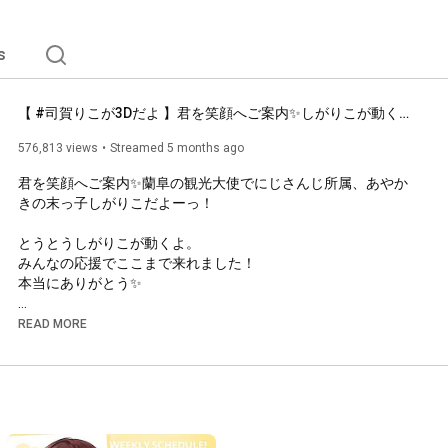
s
【 #司賀りこが3Dだよ 】君を笑顔へご案内✨しがりこが動くよ。【司賀りこ/にじさんじ】
576,813 views
Streamed 5 months ago
君を笑顔へご案内✨蘭阜の観光大使でにじさんじ所属、あやか
きの末っ子しがりこだよーっ！

とうとうしがりこが動くよ。

みんなの応援でここまで来れました！

本当にありがとう✨

#司賀りこが3Dだよ
READ MORE
タイムスタンプ✨

（コメント欄からお借りしました！）

01◆ 
2:08
 ハイタッチ★メモリー/司賀りこソロ

02◆ 
17:04
 ガヴリールドロップキック/W 竜胆尊・栞葉るり・鏑