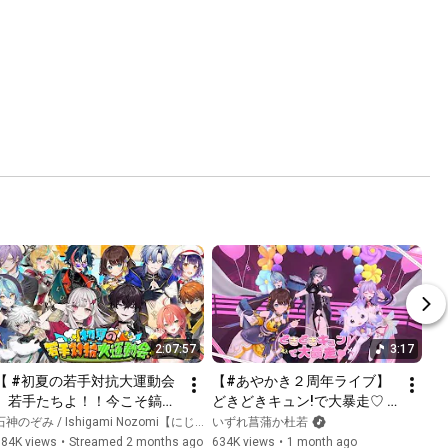
2:07:57
3:17
【 #初夏の若手対抗大運動会 
【#あやかき２周年ライブ】
】若手たちよ！！今こそ鎬を
どきどきキュン!で大暴走♡ / 
削り合え！！！！！！【 にじ
いずれ菖蒲か杜若
石神のぞみ / Ishigami Nozomi【にじさんじ】
いずれ菖蒲か杜若
さんじ所属 】
684K views
•
Streamed 2 months ago
634K views
•
1 month ago