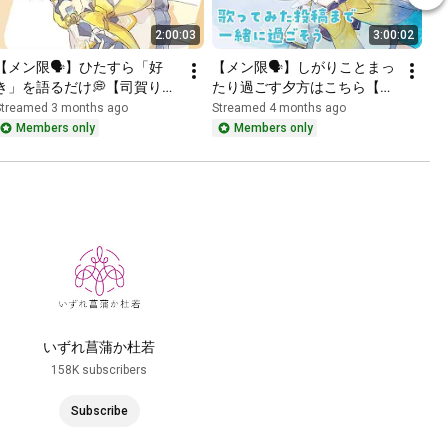
2:00:03
3:00:02
【メン限🗣️】ひたすら「好
【メン限🗣️】しがりことまっ
き」を語るだけ💭【司賀り
たり過ごす夕方はこちら【司
こ/にじさんじ所属】
賀りこ/にじさんじ所属】
Streamed 3 months ago
Streamed 4 months ago
Members only
Members only
いずれ菖蒲か杜若
158K subscribers
Subscribe