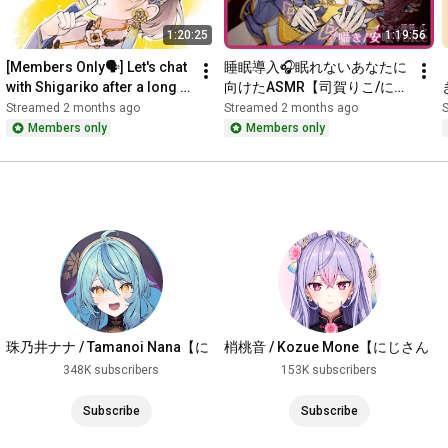
メンバーシップ加入はこちらから

▶︎
https://www.youtube.com/channel/UCzsC...
1:20:25
1:19:56
[Members Only🗣️] Let's chat 
睡眠導入🎧眠れないあなたに
┈┈┈┈┈┈┈ ❁ ❁ ❁ ┈┈┈┈┈┈┈┈

with Shigariko after a long 
向けたASMR【司賀りこ/にじ
time. [Shigariko/Nijisanji]
さんじ】
Streamed 2 months ago
Streamed 2 months ago
司賀りこ / Shiga Riko 

Members only
Members only
新しく蘭阜の観光大使に抜擢された少女。

街では「娘にほしい」と評判。

普段は大人しいが、好きなものを紹介するときは興奮して我を
忘れてしまうことも...。

https://lit.link/shigariko
┈┈┈┈┈┈┈ ❁ ❁ ❁ ┈┈┈┈┈┈┈┈

\\ しがりこと4つのお約束 //

珠乃井ナナ / Tamanoi Nana【に
梢桃音 / Kozue Mone【にじさん
①コメント欄での喧嘩は絶対にやめましょう。

じさんじ】
じ】
348K subscribers
153K subscribers
②スパムや荒らしを見つけても、反応はせずに通報＆ブロック
などでご対応をお願いします。

Subscribe
Subscribe
③配信内容に関係のない方のお名前を出すのはお控えくださ
い。他の方の配信でも話題になっていないときに私の名前は出