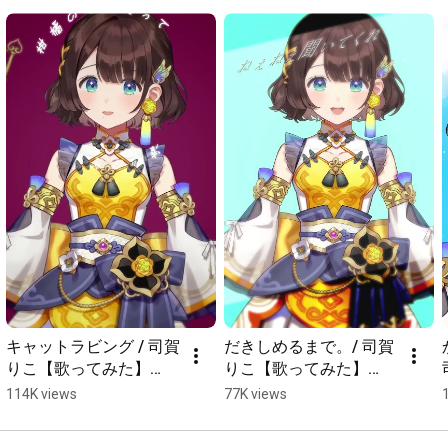
『白線』

作曲：ナユタン星人

作詞：ナユタン星人

編曲：ナユタン星人

『アイドルでよかった。』

作詞：shito,Gom,中西

作曲：shito

編曲：HoneyWorks

『君を笑顔へご案内！』

作曲：WAKUTO。

作詞：WAKUTO。

〖 音響協力 〗

NAO様

快晴P様

キャットラビング / 司賀
だきしめるまで。/ 司賀
D_MIX様

りこ【歌ってみた】
りこ【歌ってみた】
#shorts #にじさんじ
#shorts #歌ってみた #
〖 リリックモーション 〗

114K views
77K views
優越らん様

にじさんじ
堕落ぴて様
