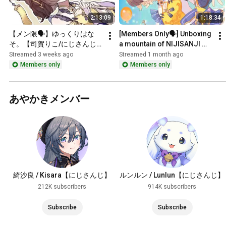
2:13:09
1:18:34
【メン限🗣️】ゆっくりはな
[Members Only🗣️] Unboxing 
そ。【司賀りこ/にじさんじ
a mountain of NIJISANJI 
所属】
chips✨️【Riko 
Streamed 3 weeks ago
Streamed 1 month ago
Shiga/NIJISANJI】
Members only
Members only
あやかきメンバー
綺沙良 / Kisara【にじさんじ】
ルンルン / Lunlun【にじさんじ】
212K subscribers
914K subscribers
Subscribe
Subscribe