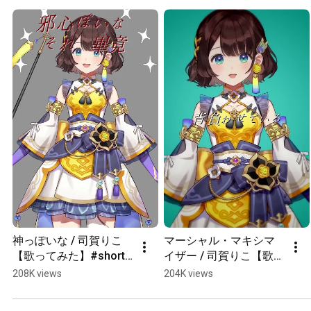
踊ってみた
神っぽいな / 司賀りこ
マーシャル・マキシマ
【歌ってみた】#shorts 
イザー / 司賀りこ【歌っ
#にじさんじ
てみた】#shorts #にじ
208K views
204K views
さんじ