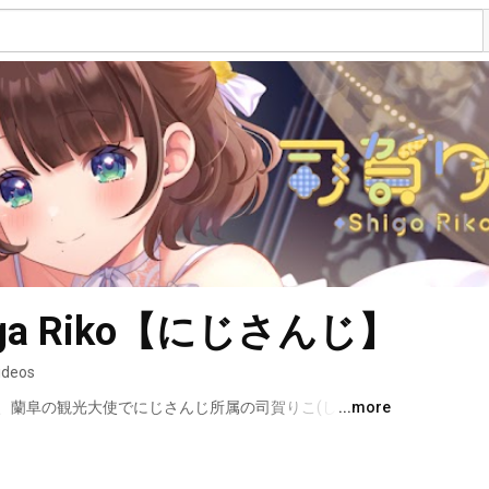
iga Riko【にじさんじ】
ideos
、蘭阜の観光大使でにじさんじ所属の司賀りこ(しがりこ)
...more