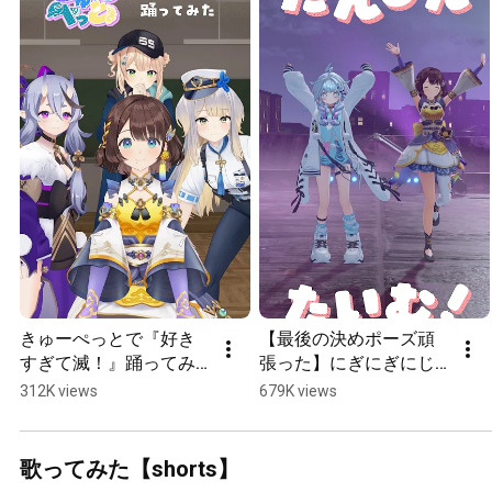
きゅーぺっとで『好き
【最後の決めポーズ頑
すぎて滅！』踊ってみ
張った】にぎにぎにじ
た。しがりこは囲まれ
たうん！ろろめろで踊
312K views
679K views
てみた。【竜胆尊×鏑木
ってみた【水宮枢×司賀
ろこ×栞葉るり×司賀り
りこ】#shorts #にじさ
こ/にじさんじ所属】
んじ #ホロライブ #踊っ
歌ってみた【shorts】
#shorts #にじさんじ #
てみた