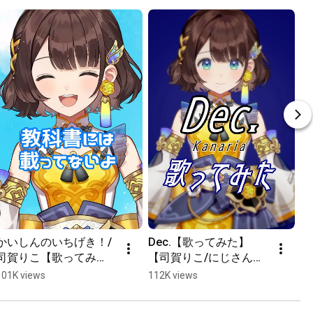
かいしんのいちげき！/ 
Dec.【歌ってみた】
女
司賀りこ【歌ってみ
【司賀りこ/にじさんじ
っ
た】#shorts #歌ってみ
所属】
に
101K views
112K views
64
た #にじさんじ
#