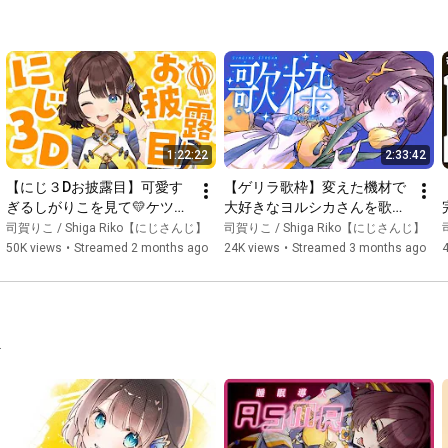
ここあぱんだ様

〖 振り付け 〗

https://youtu.be/9CwqlrNbfEI?si=Mywnu...
https://www.nicovideo.jp/watch/sm4198...
「シス×ラブ」振り付けアレンジ：西綾夏様

「白線」振り付け：PAO様

1:22:22
2:33:42
「ガヴリールドロップキック」振り付け：PAO様

「ハイタッチ☆メモリー」振り付け：PAO様

【にじ３Dお披露目】可愛す
【ゲリラ歌枠】変えた機材で
「君を笑顔へご案内！」振り付け：らん先生様

ぎるしがりこを見て💛ケツバ
大好きなヨルシカさんを歌う
トラーもしよう！！【司賀り
🎙️✨️【司賀りこ/にじさんじ】
司賀りこ / Shiga Riko【にじさんじ】
司賀りこ / Shiga Riko【にじさんじ】
┈┈┈┈┈┈┈ ❁ ❁ ❁ ┈┈┈┈┈┈┈┈

こ/にじさんじ】
50K views
•
Streamed 2 months ago
24K views
•
Streamed 3 months ago
あやかき公式チャンネル

 @AYAKAKI 

https://twitter.com/AYAKAKI_INFO
.
配信タグ￤
#しがりこ案内中
エゴサタグ￤
#しがりこ観光中
X￤
https://twitter.com/Shigariko_