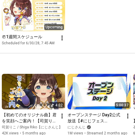
木ろこ

03◆ 
21:56
 風になる/Wソフィア・ヴァレンタイン

04◆ 
25:22
 大切な人たちへ/司賀りこソロ

05◆ 
30:20
 Iなんです/W水宮枢

Upcoming
06◆ 
34:40
 シス xラブ/Wシスター・クレア

07◆ 
41:46
 白線/司賀りこソロ

📒1週間スケジュール
08◆ 
46:16
 アイドルでよかった。/司賀りこソロ

Scheduled for 6/30/28, 7:45 AM
09◆ 
49:53
 君を笑顔へご案内！（オリ曲）/司賀りこソロ

3:55
9:54
38:44
 蝉に勝つよ。

┈┈┈┈┈┈┈ ❁ ❁ ❁ ┈┈┈┈┈┈┈┈

📒司賀りこ初のオリジナル曲2026年2月20日24時から配信開始
4:02
5:00:37
https://linkco.re/U6cHV19d
【初めてのオリジナル曲】君
オープンステージ Day2公式
〖 ゲストの皆様 〗

を笑顔へご案内！【司賀り
放送【#にじフェス
珠乃井ナナ様

こ/にじさんじ所属】【3Dお
2026_Day2】
司賀りこ / Shiga Riko【にじさんじ】
にじさんじ
綺沙良様

披露目映像】
42K views
•
5 months ago
1M views
•
Streamed 2 months ago