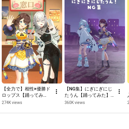
作詞：前山田健一

作曲：前山田健一

編曲：前山田健一

『風になる』

作曲：つじあやの

作詞：つじあやの

『大切な人たちへ』

作曲：傘村トータ

作詞：傘村トータ

『Iなんです』

作曲：れるりり

作詞：れるりり

【全力で】相性×優勝ド
【NG集】にぎにぎにじ
編曲：tepe

ロップス【踊ってみ
たうん【踊ってみた】
た】【ソフィア・ヴァ
【水宮枢×司賀りこ】
274K views
360K views
『シス×ラブ』

レンタイン×司賀りこ/
#shorts #にじさんじ #
作詞：shito, Gom

にじさんじ所属】
ホロライブ #ろろめろ
作曲：shito

#shorts #踊ってみた
編曲：HoneyWorks
