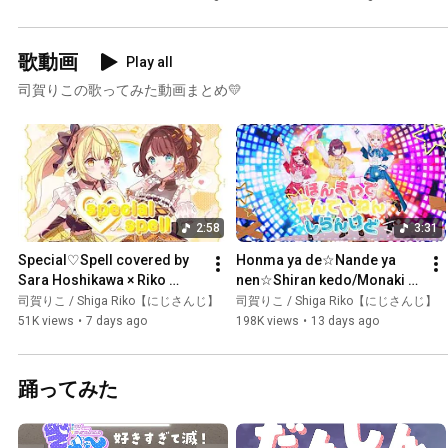
歌動画
Play all
司賀りこの歌ってみた動画まとめ💛
2:58
3:31
Special♡Spell covered by 
Honma ya de☆Nande ya 
Sara Hoshikawa × Riko 
nen☆Shiran kedo/Monaki 
Shiga / NIJISANJI
covered by Roberiko [Roko 
司賀りこ / Shiga Riko【にじさんじ】
司賀りこ / Shiga Riko【にじさんじ】
Kaburaki x Berry Saotome x 
51K views
•
7 days ago
198K views
•
13 days ago
...
踊ってみた