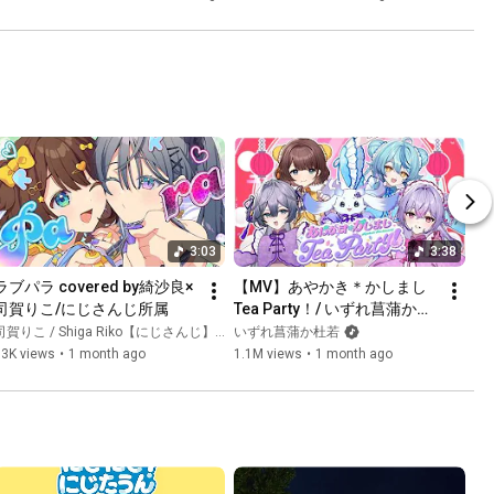
3:03
3:38
ラブパラ covered by綺沙良×
【MV】あやかき＊かしまし 
司賀りこ/にじさんじ所属
Tea Party！/ いずれ菖蒲か杜
若
賀りこ / Shiga Riko【にじさんじ】 and 綺沙良 / Kisara【にじさんじ】
いずれ菖蒲か杜若
33K views
•
1 month ago
1.1M views
•
1 month ago