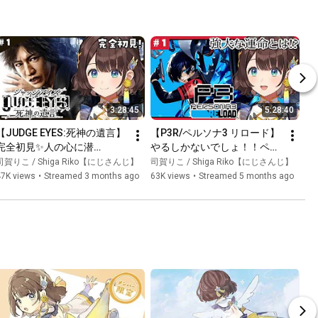
3:28:45
5:28:40
【JUDGE EYES:死神の遺言】
【P3R/ペルソナ3 リロード】
完全初見✨️人の心に潜
やるしかないでしょ！！ペル
む“闇”とは…※ネタバレあり
ソナァァァァァァ！！！！！
司賀りこ / Shiga Riko【にじさんじ】
司賀りこ / Shiga Riko【にじさんじ】
【司賀りこ/にじさんじ】
✨️※ネタバレあり【司賀りこ/
47K views
•
Streamed 3 months ago
63K views
•
Streamed 5 months ago
にじさんじ】