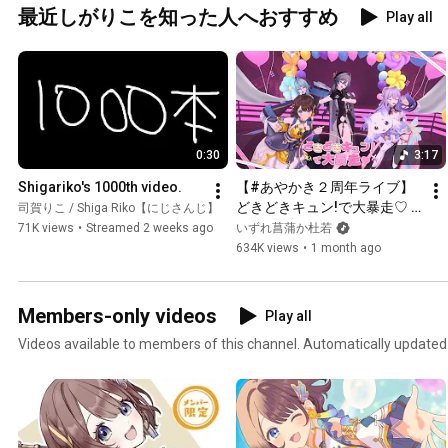
最近しがりこを知った人へおすすめ
Play all
0:30
3:17
Shigariko's 1000th video.
【#あやかき２周年ライブ】
どきどきキュン!で大暴走♡ / 
司賀りこ / Shiga Riko【にじさんじ】
いずれ菖蒲か杜若
71K views
•
Streamed 2 weeks ago
いずれ菖蒲か杜若
634K views
•
1 month ago
Members-only videos
Play all
Videos available to members of this channel. Automatically updated