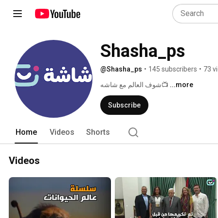
Shasha_ps
@Shasha_ps
•
145 subscribers
•
73 v
شوف العالم مع شاشه📺 
...more
Subscribe
Home
Videos
Shorts
Videos