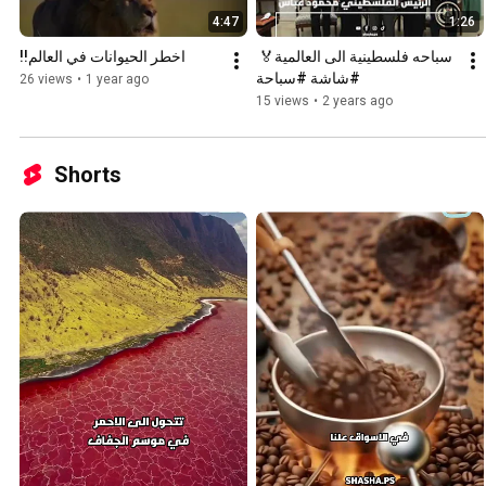
4:47
1:26
سباحه فلسطينية الى العالمية🏅 
اخطر الحيوانات في العالم!!
#شاشة #سباحة
26 views
•
1 year ago
15 views
•
2 years ago
Shorts