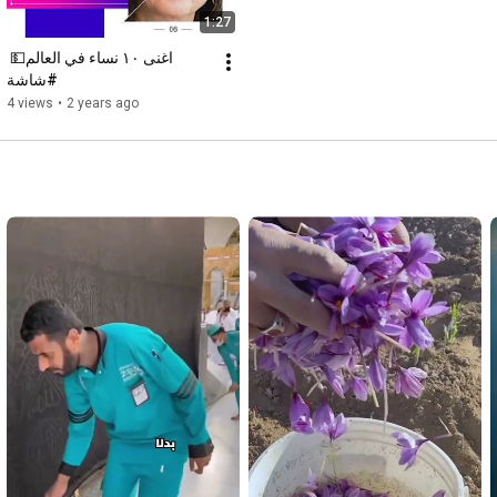
1:27
اغنى ١٠ نساء في العالم💵 
#شاشة
4 views
•
2 years ago