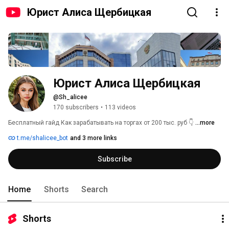
Юрист Алиса Щербицкая
Юрист Алиса Щербицкая
@Sh_alicee
170 subscribers
•
113 videos
Бесплатный гайд Как зарабатывать на торгах от 200 тыс. руб 👇 
...more
t.me/shalicee_bot
and 3 more links
Subscribe
Home
Shorts
Search
Shorts