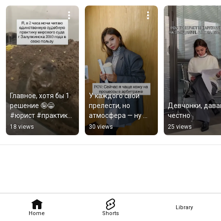
Главное, хотя бы 1 
У каждого свои 
решение 🤪😁
прелести, но 
Девчонки, давай
#юрист #практика 
атмосфера — ну 
честно
#суд #заседание 
совершенно 
18 views
30 views
25 views
#юристы
разная!
Library
Home
Shorts