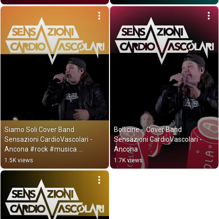
Siamo Soli Cover Band 
Bollicine -  Cover Band 
Sensazioni CardioVascolari - 
Sensazioni CardioVascolari - 
Ancona #rock #musica 
Ancona
#rocknroll
1.5K views
1.7K views