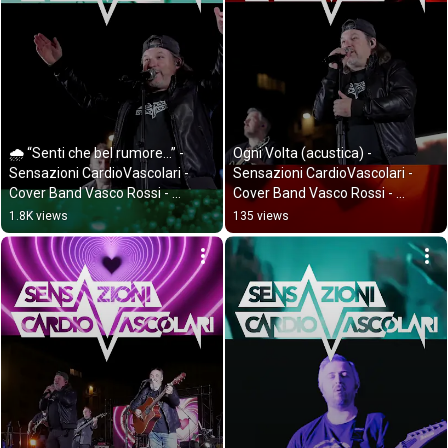
🌧️ “Senti che bel rumore…” - 
Ogni Volta (acustica) - 
Sensazioni CardioVascolari - 
Sensazioni CardioVascolari - 
Cover Band Vasco Rossi - 
Cover Band Vasco Rossi - 
Ancona
Ancona
1.8K views
135 views