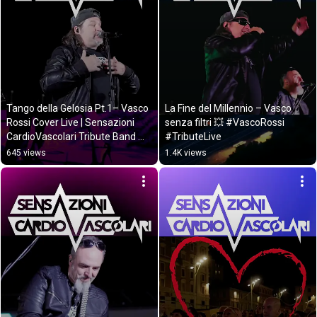
Tango della Gelosia Pt.1– Vasco 
La Fine del Millennio – Vasco 
Rossi Cover Live | Sensazioni 
senza filtri 💥 #VascoRossi 
CardioVascolari Tribute Band 
#TributeLive
#rock
645 views
1.4K views