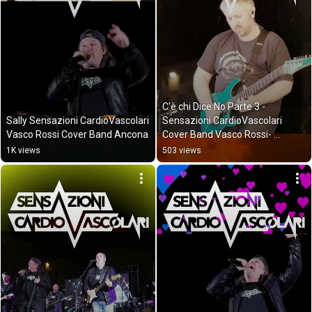
C'è chi Dice No Parte 3 - 
Sally Sensazioni CardioVascolari 
Sensazioni CardioVascolari 
Vasco Rossi Cover Band Ancona
Cover Band Vasco Rossi- 
Ancona
1K views
503 views