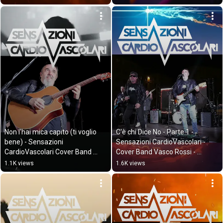
Non l'hai mica capito (ti voglio 
C'è chi Dice No - Parte 1 - 
bene) - Sensazioni 
Sensazioni CardioVascolari - 
CardioVascolari Cover Band 
Cover Band Vasco Rossi - 
Vasco Rossi - Ancona
Ancona #rock
1.1K views
1.6K views