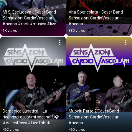
Mi Si Escludeva - Cover Band 
Vita Spericolata - Cover Band 
Sensazioni CardioVascolari - 
Sensazioni CardioVascolari - 
Ancona #rock #musica #live
Ancona
1K views
880 views
Domenica Lunatica – La 
Muoviti Parte 2 Cover Band 
riconosci dai primi secondi? 🎧 
Sensazioni CardioVascolari - 
#VascoRossi #LiveTribute
Ancona
462 views
460 views