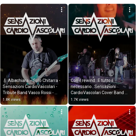
🎸 Albachiara – Solo Chitarra - 
Con il rewind...E tutto il 
Sensazioni CardioVascolari - 
necessario.. Sensazioni 
Tribute Band Vasco Rossi - 
CardioVascolari Cover Band 
Ancona
Vasco Rossi Ancona
1.8K views
1.7K views