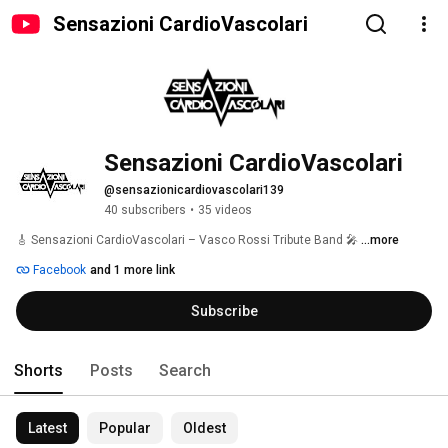
Sensazioni CardioVascolari
Sensazioni CardioVascolari
@sensazionicardiovascolari139
40 subscribers
•
35 videos
🎸 Sensazioni CardioVascolari – Vasco Rossi Tribute Band 🎤 
...more
Facebook
and 1 more link
Subscribe
Shorts
Posts
Search
Latest
Popular
Oldest