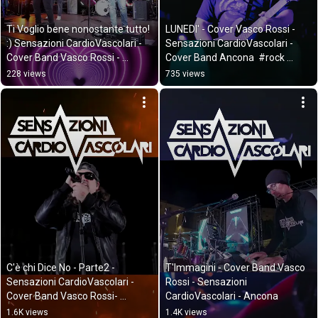
Ti Voglio bene nonostante tutto! 
LUNEDI' - Cover Vasco Rossi - 
:) Sensazioni CardioVascolari - 
Sensazioni CardioVascolari - 
Cover Band Vasco Rossi - 
Cover Band Ancona  #rock 
Ancona
#musica #music
228 views
735 views
C'è chi Dice No - Parte2 - 
T'Immagini - Cover Band Vasco 
Sensazioni CardioVascolari - 
Rossi - Sensazioni 
Cover Band Vasco Rossi- 
CardioVascolari - Ancona
Ancona
1.6K views
1.4K views