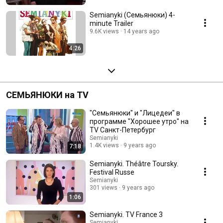
Semianyki (Семьянюки) 4-
minute Trailer
9.6K views
14 years ago
4:26
СЕМЬЯНЮКИ на TV
"Семьянюки" и "Лицедеи" в
программе "Хорошее утро" на
TV Санкт-Петербург
Semianyki
1.4K views
9 years ago
7:18
Semianyki. Théâtre Toursky.
Festival Russe
Semianyki
301 views
9 years ago
1:06
Semianyki. TV France 3
Semianyki