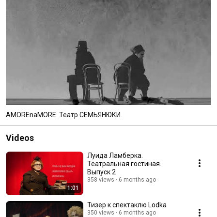
AMOREnaMORE. Театр СЕМЬЯНЮКИ.
Videos
Луида Ламберка.
Театральная гостиная.
Выпуск 2
358 views
6 months ago
1:01
Тизер к спектаклю Lodka
350 views
6 months ago