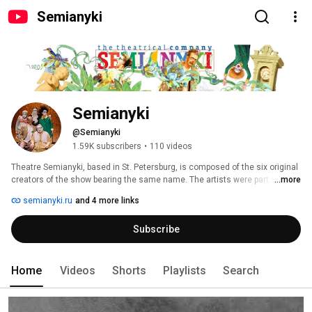
Semianyki
Semianyki
@Semianyki
1.59K subscribers
•
110 videos
Theatre Semianyki, based in St. Petersburg, is composed of the six original 
creators of the show bearing the same name. The artists were part of the 
...more
first graduating class of the School for Theatre and Mime founded by the 
semianyki.ru
and 4 more links
famed Teatr Licedei. 
Subscribe
Home
Videos
Shorts
Playlists
Search