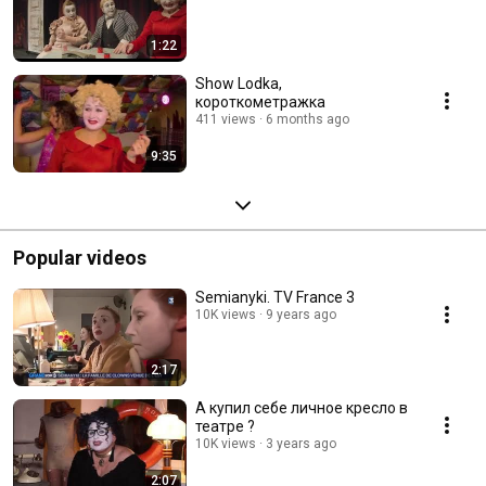
1:22
Show Lodka,
короткометражка
411 views
6 months ago
9:35
Popular videos
Semianyki. TV France 3
10K views
9 years ago
2:17
А купил себе личное кресло в
театре ?
10K views
3 years ago
2:07