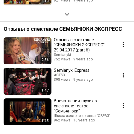
821 views
9 years ago
3:10
Отзывы о спектакле СЕМЬЯНЮКИ ЭКСПРЕСС
Отзывы о спектакле
"СЕМЬЯНЮКИ ЭКСПРЕСС"
29.04.2017 (part 6)
Semianyki
752 views
9 years ago
2:56
Semianyki Express
ACTS31
398 views
9 years ago
1:47
Впечатления глухих о
спектакле театра
"Семьянюки"
Школа жестового языка "ОБРАЗ"
962 views
10 years ago
1:45