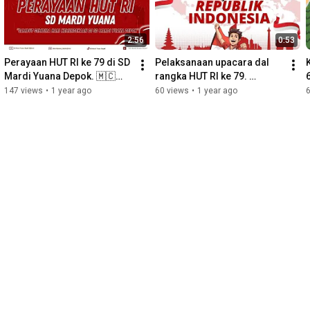
2:56
0:53
Perayaan HUT RI ke 79 di SD 
Pelaksanaan upacara dal 
Mardi Yuana Depok. 🇲🇨
rangka HUT RI ke 79. 
🇲🇨✨
"Nusantara Baru, Indonesia 
147 views
•
1 year ago
60 views
•
1 year ago
Maju".#viva75mardiyuana