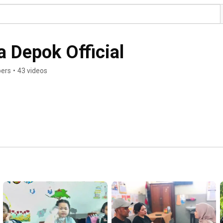
SD Mardi Yuana Depok Official 
bers
•
43 videos