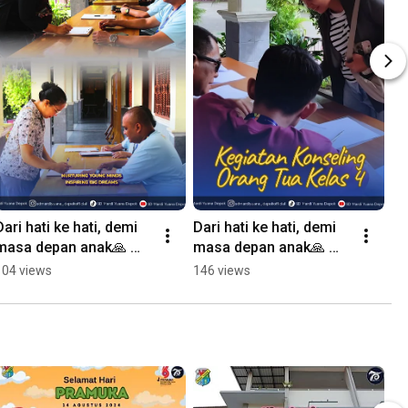
Dari hati ke hati, demi 
Dari hati ke hati, demi 
masa depan anak🙏 
masa depan anak🙏 
#konseling 
#konseling 
104 views
146 views
#sdmardiyuanadepok
#sdmardiyuanadepok 
#sekolah