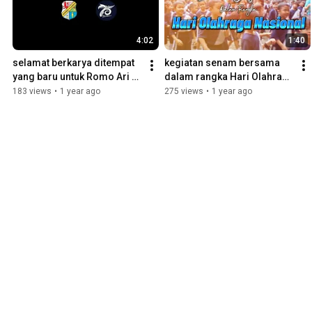
4:02
1:40
selamat berkarya ditempat 
kegiatan senam bersama 
yang baru untuk Romo Ari 
dalam rangka Hari Olahraga 
dan selamat datang Romo 
Nasional
183 views
•
1 year ago
275 views
•
1 year ago
Segu