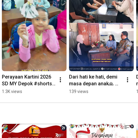
Perayaan Kartini 2026 
Dari hati ke hati, demi 
SD MY Depok #shorts 
masa depan anak🙏 
#harikartini
#konseling 
1.3K views
139 views
#sdmardiyuanadepok