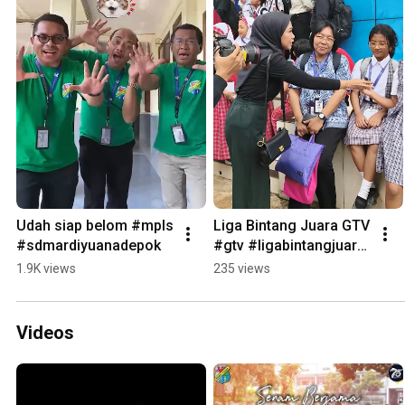
Udah siap belom #mpls 
Liga Bintang Juara GTV 
#sdmardiyuanadepok
#gtv #ligabintangjuara 
#sdmardiyuanadepok
1.9K views
235 views
Videos