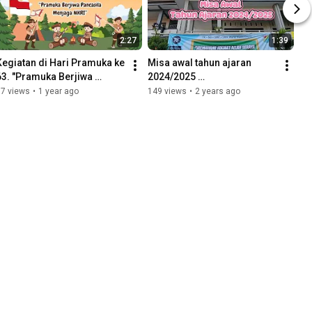
2:27
1:39
Kegiatan di Hari Pramuka ke 
Misa awal tahun ajaran 
63. "Pramuka Berjiwa 
2024/2025 
Pancasila Menjaga NKRI" 
#viva75mardiyuana
67 views
•
1 year ago
149 views
•
2 years ago
#viva75mardiyuana