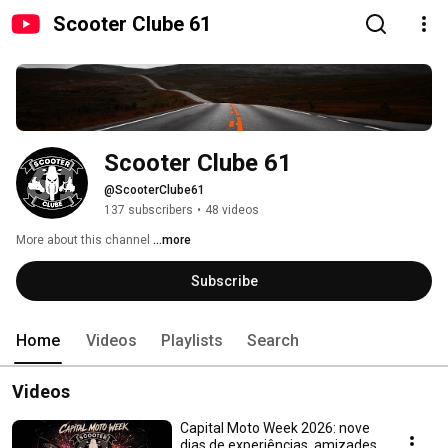
Scooter Clube 61
Scooter Clube 61
@ScooterClube61
137 subscribers
•
48 videos
More about this channel
...more
Subscribe
Home
Videos
Playlists
Search
Videos
Capital Moto Week 2026: nove
dias de experiências, amizades