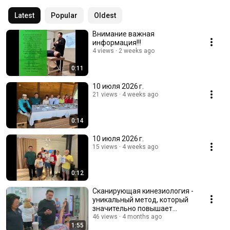
Latest
Popular
Oldest
Внимание важная
информация!!!
4 views
2 weeks ago
0:11
10 июля 2026 г.
21 views
4 weeks ago
0:14
10 июля 2026 г.
15 views
4 weeks ago
0:12
Сканирующая кинезиология -
уникальный метод, который
значительно повышает
результативность работы.
46 views
4 months ago
1:55