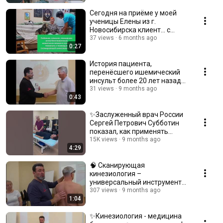
Сегодня на приёме у моей
ученицы Елены из г.
Новосибирска клиент... с
хвостом 🐶
37 views
6 months ago
0:27
История пациента,
перенёсшего ишемический
инсульт более 20 лет назад
👉читайте в Записях
31 views
9 months ago
0:43
сообщества
✨Заслуженный врач России
Сергей Петрович Субботин
показал, как применять
сканирующую кинезиологию.
15K views
9 months ago
4:29
🧠 Сканирующая
кинезиология –
универсальный инструмент
диагностики и коррекции
307 views
9 months ago
1:04
дисфункций.
✨Кинезиология - медицина