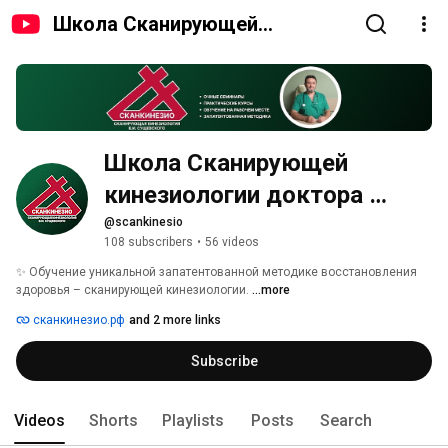
Школа Сканирующей
кинезиологии доктора
Сущевского
Школа Сканирующей 
кинезиологии доктора 
Сущевского
@scankinesio
108 subscribers
•
56 videos
✨ Обучение уникальной запатентованной методике восстановления 
здоровья – сканирующей кинезиологии. 
...more
сканкинезио.рф
and 2 more links
Subscribe
Videos
Shorts
Playlists
Posts
Search