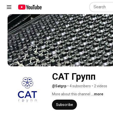
САТ Групп
@Satgrp
•
4 subscribers
•
2 videos
More about this channel
...more
Subscribe