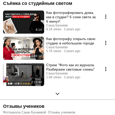
Съёмка со студийным светом
Как фотографировать дома,
как в студии? 6 схем света за
6 минут!
Саша Бунаева
8.1K views
2 years ago
8:14
Как фотографу открыть свою
студию в небольшом городе
Саша Бунаева
5.7K views
3 years ago
1:04:10
Стрим "Фото как из журнала.
Разбираем световые схемы"
Саша Бунаева
1.6K views
3 years ago
2:13:40
Отзывы учеников
Фотошкола Саши Бунаевой. Отзывы учеников