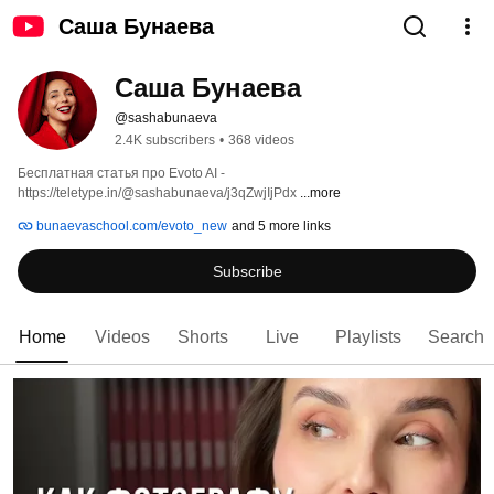
Саша Бунаева
Саша Бунаева
@sashabunaeva
2.4K subscribers
•
368 videos
Бесплатная статья про Evoto AI - 
https://teletype.in/@sashabunaeva/j3qZwjIjPdx 
...more
bunaevaschool.com/evoto_new
and 5 more links
Subscribe
Home
Videos
Shorts
Live
Playlists
Search