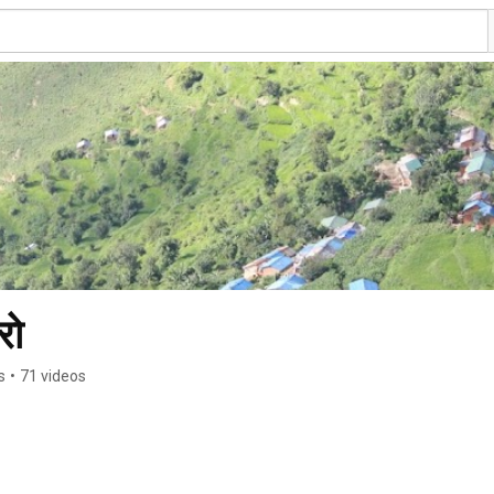
रो
s
•
71 videos