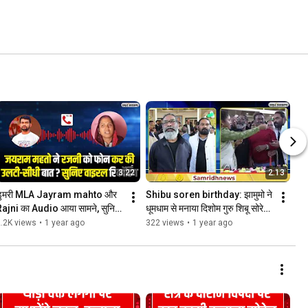
3:22
2:13
डुमरी MLA Jayram mahto और 
Shibu soren birthday: झामुमो ने 
ajni का Audio आया सामने, सुनिए 
धूमधाम से मनाया दिशोम गुरु शिबू सोरेन 
यराम महतो ने क्या-क्या कहा?
का जन्मदिन | Hemant soren
.2K views
•
1 year ago
322 views
•
1 year ago