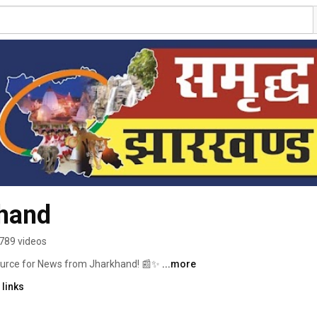
hand
789 videos
urce for News from Jharkhand! 📰✨ 
...more
links