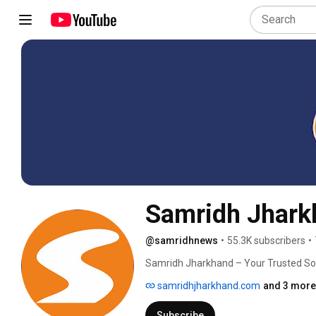
Samridh Jhark
@samridhnews
•
55.3K subscribers
•
Samridh Jharkhand – Your Trusted So
samridhjharkhand.com
and 3 more 
Subscribe