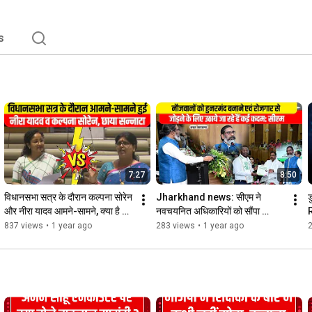
s
7:27
8:50
विधानसभा सत्र के दौरान कल्पना सोरेन 
Jharkhand news: सीएम ने 
और नीरा यादव आमने-सामने, क्या है 
नवचयनित अधिकारियों को सौंपा 
R
वजह ? | Jharkhand news
नियुक्ति पत्र, सुनिए क्या कहा  | 
ज
837 views
•
1 year ago
283 views
•
1 year ago
2
Hemant soren