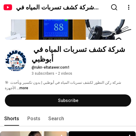
شركة كشف تسربات المياه في
أبوظبي
شركة كشف تسربات المياه في 
أبوظبي
@rukn-eltatawer.com1
3 subscribers
•
2 videos
🎯 شركة ركن التطور لكشف تسربات المياه في أبوظبي | بدون تكسير وبأحدث 
...more
الأجهزة 
Subscribe
Shorts
Posts
Search