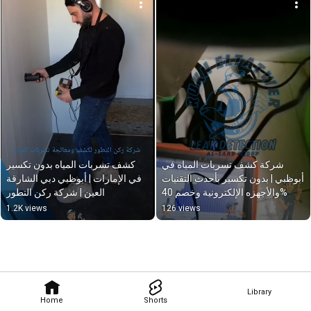
شركة كشف تسربات المياه في 
كشف تسربات المياه بدون تكسير 
أبوظبي | بدون تكسير بأحدث التقنيات 
في الإمارات | أبوظبي دبي الشارقة 
والأجهزه الإلكترونية وخصم 40%
العين | شركة ركن التطور
1.2K views
126 views
Library
Home
Shorts