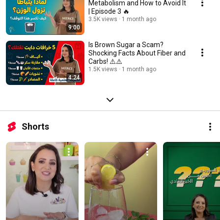
Metabolism and How to Avoid It
| Episode 3 🔥
3.5K views
1 month ago
9:00
Is Brown Sugar a Scam?
Shocking Facts About Fiber and
Carbs! ⚠️⚠️
1.5K views
1 month ago
4:24
Shorts