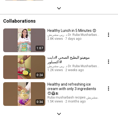
Collaborations
Healthy Lunch in 5 Minutes 😍
2.8K views
7 days ago
1:07
موهيتو البطيخ الصحي #دايت
#اكسبلور
1.2K views
2 weeks ago
0:24
Healthy and refreshing ice
cream with only 3 ingredients
😍🥝🍌
1.5K views
2 months ago
0:34