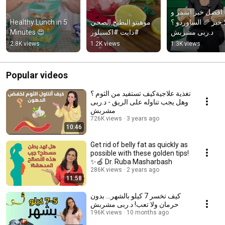
ها افضل خبز اسمر و
Healthy Lunch in 5 
موهيتو البطيخ الصحي  
لا خبز 🥖 الساوردو ؟
Minutes 😍
#دايت #اكسبلور
د.ربى مشربش
2.8K views
1.2K views
1.3K views
Popular videos
تغذية علاجيةكيف تستفيد من الثوم ؟
وهل يجب تناوله على الريق - د.ربى
مشربش
726K views
3 years ago
10:46
Get rid of belly fat as quickly as
possible with these golden tips!
✨🍏 Dr. Ruba Masharbash
286K views
2 years ago
11:58
كيف تخسر 7 كيلو بالشهر… بدون
حرمان ولا تعب! د.ربى مشربش
196K views
10 months ago