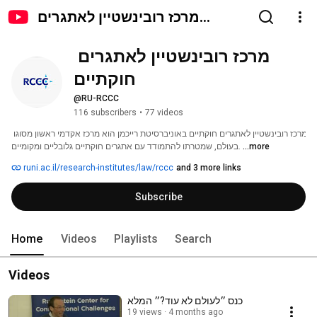
מרכז רובינשטיין לאתגרים
חוקתיים
מרכז רובינשטיין לאתגרים 
חוקתיים
@RU-RCCC
116 subscribers
•
77 videos
מרכז רובינשטיין לאתגרים חוקתיים באוניברסיטת רייכמן הוא מרכז אקדמי ראשון מסוגו 
...more
בעולם, שמטרתו להתמודד עם אתגרים חוקתיים גלובליים ומקומיים. 
runi.ac.il/research-institutes/law/rccc
and 3 more links
Subscribe
Home
Videos
Playlists
Search
Videos
כנס ״לעולם לא עוד?״ המלא
19 views
4 months ago