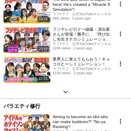
here! He's created a "Miracle 9
Simulation"!
ラフ×ラフ 公式YouTubeチャンネル
98K views
3 years ago
18:16
フジテレビのド一線級・演出家
さんが登場！勝手に…「呼び出
し先生タナカシミュレーショ
ン」！
ラフ×ラフ 公式YouTubeチャンネル
116K views
3 years ago
20:49
業界人に覚えてもらおう！キョ
コロヒーシミュレーション！
ラフ×ラフ 公式YouTubeチャンネル
115K views
3 years ago
17:15
バラエティ修行
Aiming to become an idol who
can make tsukkomi?! "No-ya
Ranking"!