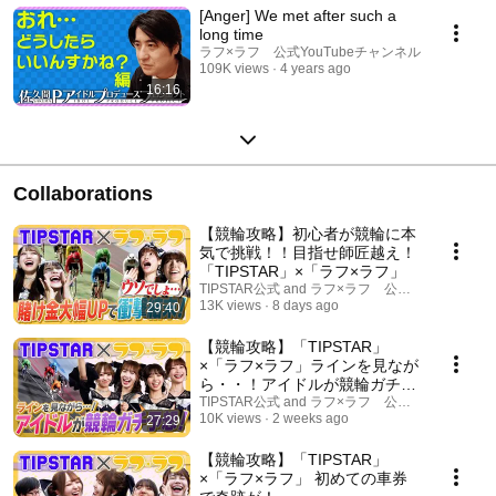
[Anger] We met after such a
long time
ラフ×ラフ 公式YouTubeチャンネル
109K views
4 years ago
16:16
Collaborations
【競輪攻略】初心者が競輪に本
気で挑戦！！目指せ師匠越え！
「TIPSTAR」×「ラフ×ラフ」
TIPSTAR公式 and ラフ×ラフ 公式YouTubeチ
13K views
8 days ago
29:40
【競輪攻略】「TIPSTAR」
×「ラフ×ラフ」ラインを見なが
ら・・！アイドルが競輪ガチ予
想！
TIPSTAR公式 and ラフ×ラフ 公式YouTubeチ
10K views
2 weeks ago
27:29
【競輪攻略】「TIPSTAR」
×「ラフ×ラフ」 初めての車券