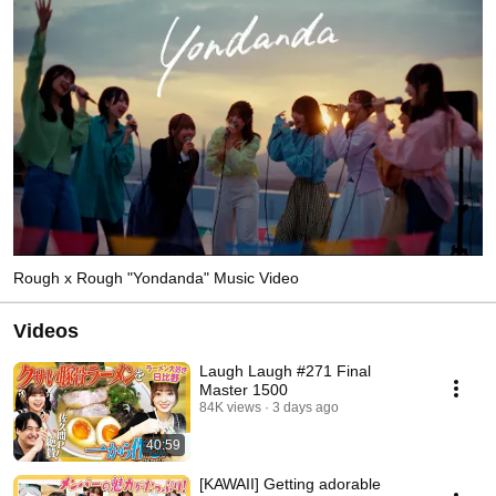
Rough x Rough "Yondanda" Music Video
Videos
Laugh Laugh #271 Final
Master 1500
84K views
3 days ago
40:59
[KAWAII] Getting adorable