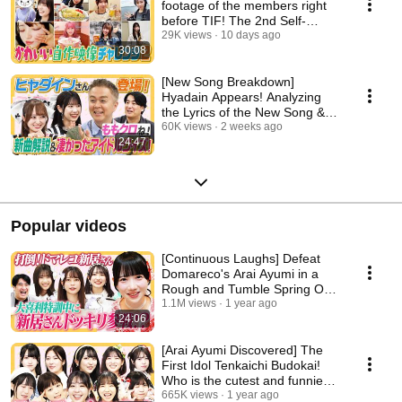
footage of the members right
before TIF! The 2nd Self-
Produced Cute Vid...
29K views
10 days ago
30:08
[New Song Breakdown]
Hyadain Appears! Analyzing
the Lyrics of the New Song &
An Episode Quiz Abou...
60K views
2 weeks ago
24:47
Popular videos
[Continuous Laughs] Defeat
Domareco's Arai Ayumi in a
Rough and Tumble Spring Ogiri
Training!! Or...
1.1M views
1 year ago
24:06
[Arai Ayumi Discovered] The
First Idol Tenkaichi Budokai!
Who is the cutest and funniest
idol?! [...
665K views
1 year ago