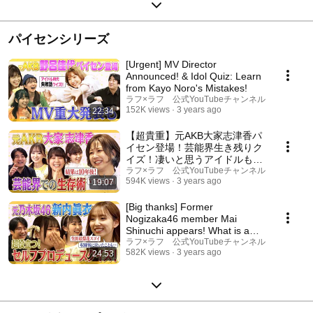
パイセンシリーズ
[Urgent] MV Director
Announced! & Idol Quiz: Learn
from Kayo Noro's Mistakes!
ラフ×ラフ 公式YouTubeチャンネル
152K views
3 years ago
22:34
【超貴重】元AKB大家志津香パ
イセン登場！芸能界生き残りク
イズ！凄いと思うアイドルも
【爆笑】
ラフ×ラフ 公式YouTubeチャンネル
594K views
3 years ago
19:07
[Big thanks] Former
Nogizaka46 member Mai
Shinuchi appears! What is a
self-produced quiz?! [Super...
ラフ×ラフ 公式YouTubeチャンネル
582K views
3 years ago
24:53