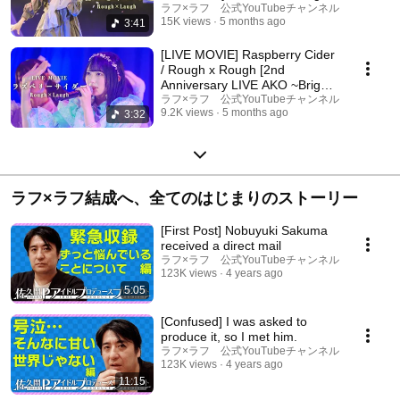
Cute and Fun!~]
ラフ×ラフ 公式YouTubeチャンネル
15K views
5 months ago
3:41
[LIVE MOVIE] Raspberry Cider
/ Rough x Rough [2nd
Anniversary LIVE AKO ~Bright,
Cute and Fun!~]
ラフ×ラフ 公式YouTubeチャンネル
9.2K views
5 months ago
3:32
ラフ×ラフ結成へ、全てのはじまりのストーリー
[First Post] Nobuyuki Sakuma
received a direct mail
ラフ×ラフ 公式YouTubeチャンネル
123K views
4 years ago
5:05
[Confused] I was asked to
produce it, so I met him.
ラフ×ラフ 公式YouTubeチャンネル
123K views
4 years ago
11:15