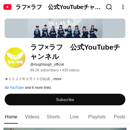
ラフ×ラフ 公式YouTubeチャン
ネル
ラフ×ラフ　公式YouTubeチ
ャンネル
@roughlaugh_official
89.2K subscribers
•
830 videos
★２０２２年９月２５日結成 
...more
YouTube
and 6 more links
Subscribe
Home
Videos
Shorts
Live
Playlists
Posts