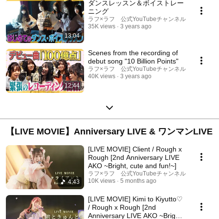
ダンスレッスン＆ボイストレー
ニング
ラフ×ラフ 公式YouTubeチャンネル
35K views
3 years ago
13:04
Scenes from the recording of
debut song "10 Billion Points"
ラフ×ラフ 公式YouTubeチャンネル
40K views
3 years ago
12:44
【LIVE MOVIE】Anniversary LIVE & ワンマンLIVE
[LIVE MOVIE] Client / Rough x
Rough [2nd Anniversary LIVE
AKO ~Bright, cute and fun!~]
ラフ×ラフ 公式YouTubeチャンネル
10K views
5 months ago
4:43
[LIVE MOVIE] Kimi to Kiyutto♡
/ Rough x Rough [2nd
Anniversary LIVE AKO ~Bright,