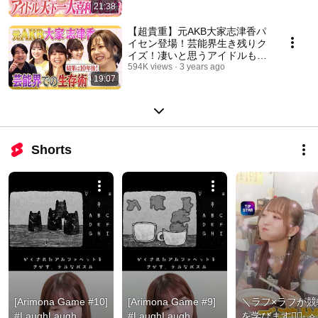
21:38
【超貴重】元AKB大家志津香パ
イセン登場！芸能界生き残りク
イズ！凄いと思うアイドルも
【爆笑】
594K views
3 years ago
19:07
Shorts
[Arimona Game #10] 
[Arimona Game #9] 
＼ラフ×ラフが競
#LaughLaugh 
#LaughLaugh 
を学びます🚴‍♀️·.