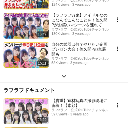
ラフ×ラフ 公式YouTubeチャンネル
124K views
3 years ago
15:53
【ラフラフvs鬼】アイドルなの
になんでこんなことを！佐久間
Pがお笑いマシーンを連れてき
た
ラフ×ラフ 公式YouTubeチャンネル
130K views
3 years ago
16:49
自分の武器は何？やりたい企画
プレゼン大会！佐久間Pの鬼展
開も
ラフ×ラフ 公式YouTubeチャンネル
58K views
3 years ago
15:11
ラフラフドキュメント
【貴重】宣材写真の撮影現場に
密着！【素顔】
ラフ×ラフ 公式YouTubeチャンネル
59K views
3 years ago
26:29