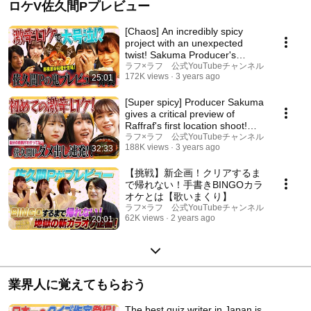
ロケV佐久間Pプレビュー
[Chaos] An incredibly spicy
project with an unexpected
twist! Sakuma Producer's
intense preview [...
ラフ×ラフ 公式YouTubeチャンネル
172K views
3 years ago
25:01
[Super spicy] Producer Sakuma
gives a critical preview of
Raffraf's first location shoot!
Things ...
ラフ×ラフ 公式YouTubeチャンネル
188K views
3 years ago
32:33
【挑戦】新企画！クリアするま
で帰れない！手書きBINGOカラ
オケとは【歌いまくり】
ラフ×ラフ 公式YouTubeチャンネル
62K views
2 years ago
20:01
業界人に覚えてもらおう
The best quiz writer in Japan is