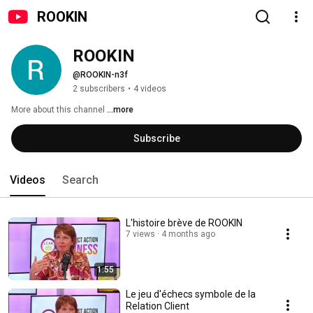
ROOKIN
ROOKIN
@ROOKIN-n3f
2 subscribers
•
4 videos
More about this channel
...more
Subscribe
Videos
Search
L'histoire brève de ROOKIN
7 views
4 months ago
1:55
Le jeu d'échecs symbole de la
Relation Client