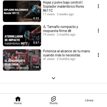
Hojas y polvo bajo control |
Soplador inalámbrico Ronix
8611C
17 views
3 weeks ago
0:33
💪 Tamaño compacto y
respuesta firme.🧰
79 views
2 months ago
0:47
Potencia al alcance de tu mano
cuando más lo necesitás.
41 views
2 months ago
1:04
Library
Home
Shorts