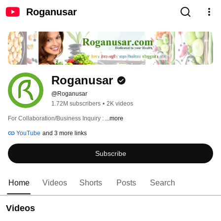
Roganusar
Roganusar
@Roganusar
1.72M subscribers
•
2K videos
For Collaboration/Business Inquiry : 
...more
YouTube
and 3 more links
Subscribe
Home
Videos
Shorts
Posts
Search
Videos