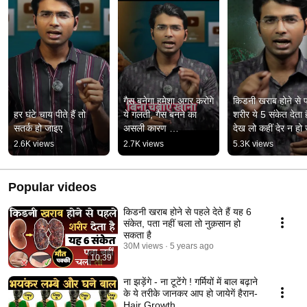
गैस बनेगा हमेशा अगर करोगे 
किडनी खराब होने से प
हर घंटे चाय पीते हैं तो 
ये गलती, गैस बनने का 
शरीर ये 5 संकेत देता है
सतर्क हो जाइए
असली कारण 
देख लो कहीं देर न हो
#healthtips 
2.6K views
2.7K views
5.3K views
#gaskailaj
Popular videos
किडनी खराब होने से पहले देते हैं यह 6
संकेत, पता नहीं चला तो नुक़सान हो
सकता है
30M views
5 years ago
10:39
ना झड़ेंगे - ना टूटेंगे ! गर्मियों में बाल बढ़ाने
के ये तरीके जानकर आप हो जायेगें हैरान-
Hair Growth