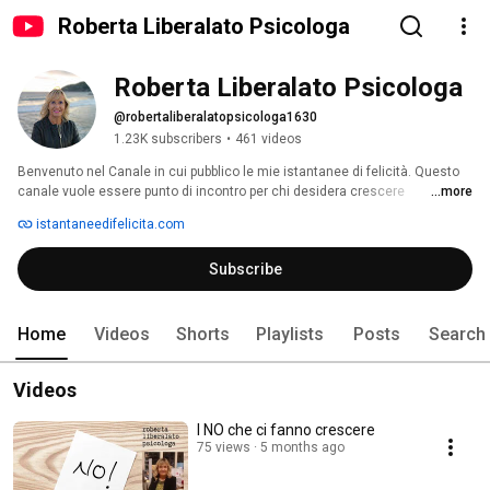
Roberta Liberalato Psicologa
Roberta Liberalato Psicologa
@robertaliberalatopsicologa1630
1.23K subscribers
•
461 videos
Benvenuto nel Canale in cui pubblico le mie istantanee di felicità. Questo 
canale vuole essere punto di incontro per chi desidera crescere 
...more
interiormente ed essere felice. Buona visione. 
istantaneedifelicita.com
Subscribe
Home
Videos
Shorts
Playlists
Posts
Search
Videos
I NO che ci fanno crescere
75 views
5 months ago