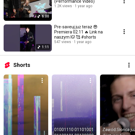
(Performance Video)
1.2K views
1 year ago
6:00
Pre-saveuj już teraz 😎
Premiera 02.11 🔥 Link na
naszym IG! 🥰 #shorts
547 views
1 year ago
1:11
Shorts
01001110 01101001 
Zawód Słońca już