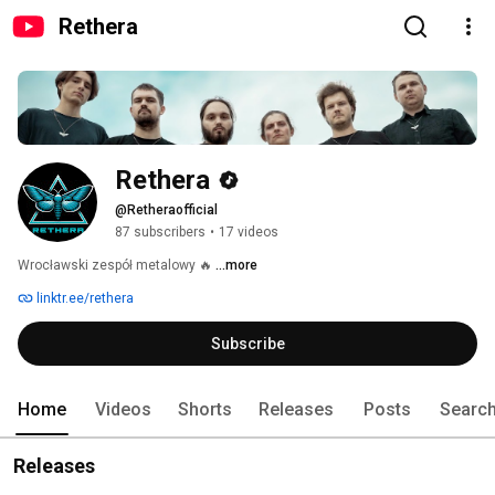
Rethera
Rethera
@Retheraofficial
87 subscribers
•
17 videos
Wrocławski zespół metalowy 🔥 
...more
linktr.ee/rethera
Subscribe
Home
Videos
Shorts
Releases
Posts
Searc
Releases