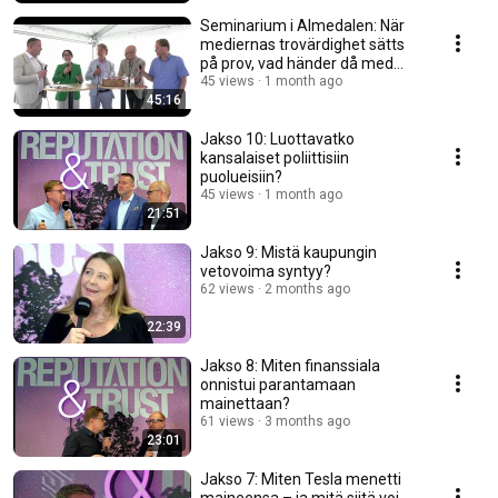
Seminarium i Almedalen: När
mediernas trovärdighet sätts
på prov, vad händer då med
demokratin?
45 views
1 month ago
45:16
Jakso 10: Luottavatko
kansalaiset poliittisiin
puolueisiin?
45 views
1 month ago
21:51
Jakso 9: Mistä kaupungin
vetovoima syntyy?
62 views
2 months ago
22:39
Jakso 8: Miten finanssiala
onnistui parantamaan
mainettaan?
61 views
3 months ago
23:01
Jakso 7: Miten Tesla menetti