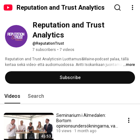
Reputation and Trust Analytics
Reputation and Trust 
Analytics
@ReputationTrust
7 subscribers
•
7 videos
Reputation and Trust Analyticsin Luottamus&Maine-podcast palaa, tällä 
kertaa sekä video- että audiomuodossa. Antti Isokankaan juontamassa 
...more
podcastissa keskustellaan maineesta ja sen mittaamisesta sekä ennen 
kaikkea sen hyödyntämisestä organisaation toiminnan tukena. 
Subscribe
Videos
Search
Seminarium i Almedalen:
Bortom
opinionsundersökningarna, vad
avgör väljarnas förtroende?
10 views
1 month ago
45:53