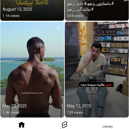
#ماساژور_رنفو #خانه_رنفو 
August 13, 2025
#نمایندگی_رنفو
1.1K views
534 views
May 23, 2025
May 12, 2025
1.4K views
739 views
Library